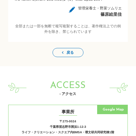
管理栄養士・野菜ソムリエ
篠原絵里佳
全部または一部を無断で複写複製することは、著作権法上での例
外を除き、禁じられています
戻る
ACCESS
- アクセス
Google Map
事業所
〒275-0024
千葉県習志野市茜浜1-12-3
ライフ・クリエーション・スクエア内BMSA・環文研共同研究棟1階