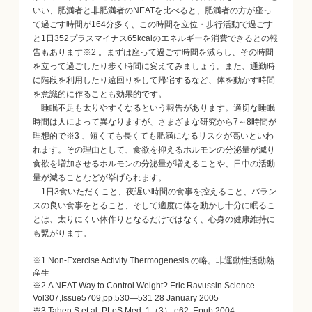
いい、肥満者と非肥満者のNEATを比べると、肥満者の方が座っ
て過ごす時間が164分多く、この時間を立位・歩行活動で過ごす
と1日352プラスマイナス65kcalのエネルギーを消費できるとの報
告もあります※2 。まずは座って過ごす時間を減らし、その時間
を立って過ごしたり歩く時間に変えてみましょう。また、通勤時
に階段を利用したり遠回りをして帰宅するなど、体を動かす時間
を意識的に作ることも効果的です。
睡眠不足も太りやすくなるという報告があります。適切な睡眠
時間は人によって異なりますが、さまざまな研究から7～8時間が
理想的で※3 、短くても長くても肥満になるリスクが高いといわ
れます。その理由として、食欲を抑えるホルモンの分泌量が減り
食欲を増加させるホルモンの分泌量が増えることや、日中の活動
量が減ることなどが挙げられます。
1日3食いただくこと、夜遅い時間の食事を控えること、バラン
スの良い食事をとること、そして適度に体を動かし十分に眠るこ
とは、太りにくい体作りとなるだけではなく、心身の健康維持に
も繋がります。
※1 Non-Exercise Activity Thermogenesis の略。非運動性活動熱
産生
※2 A NEAT Way to Control Weight? Eric Ravussin Science
Vol307,Issue5709,pp.530―531 28 January 2005
※3 Tahen S,et al.:PLoS Med.,1（3）:e62. Epub 2004