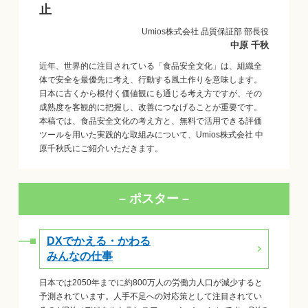
止
Umios株式会社 品質保証部 部長役
中原 千秋
近年、世界的に注目されている「食品安全文化」は、組織全
体で安全を最優先に考え、行動する風土作りを意味します。
日本に古くから根付く価値観にも通じる考え方ですが、その
成熟度を客観的に把握し、改善につなげることが重要です。
本稿では、食品安全文化の考え方と、無料で活用できる評価
ツールを用いた実践的な取組みについて、Umios株式会社 中
原千秋氏にご紹介いただきます。
– ポスター –
DXでかえる・かわる
みんなの仕事
日本では2050年までに約800万人の労働力人口が減少すると
予測されています。人手不足への対応策として注目されてい