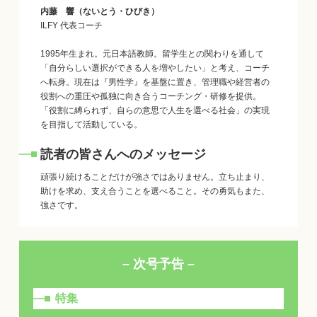
内藤 響
（ないとう・ひびき）
ILFY 代表コーチ
1995年生まれ。元日本語教師。留学生との関わりを通して
「自分らしい選択ができる人を増やしたい」と考え、コーチ
へ転身。現在は『男性学』を基盤に置き、管理職や経営者の
役割への重圧や孤独に向き合うコーチング・研修を提供。
「役割に縛られず、自らの意思で人生を選べる社会」の実現
を目指して活動している。
読者の皆さんへのメッセージ
頑張り続けることだけが強さではありません。立ち止まり、
助けを求め、支え合うことを選べること。その勇気もまた、
強さです。
– 次号予告 –
特集