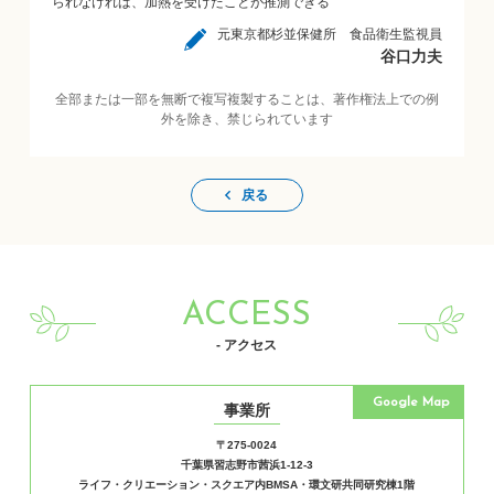
られなければ、加熱を受けたことが推測できる
元東京都杉並保健所 食品衛生監視員
谷口力夫
全部または一部を無断で複写複製することは、著作権法上での例
外を除き、禁じられています
戻る
ACCESS
- アクセス
Google Map
事業所
〒275-0024
千葉県習志野市茜浜1-12-3
ライフ・クリエーション・スクエア内BMSA・環文研共同研究棟1階