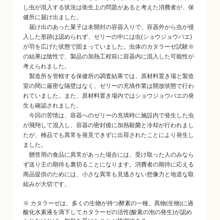
し虫が混入する状況は衛生上の問題があると考えた消費者が、保
健所に届け出ました。
届け出のあった菓子は未開封の容器入りで、容器外から虫が侵
入した形跡は認められず、ゼリーの中には虫(ショウジョウバエ)
が羽を広げた状態で固まっていました。虫体のカタラーゼ試験※
の結果は陰性で、製品の加熱工程前に容器内に混入した可能性が
考えられました。
製造所を管轄する保健所の調査結果では、原材料置き場と製造
室の間に厳密な隔壁はなく、ゼリーの充填作業は開放状態で行わ
れていました。また、原材料置き場内ではショウジョウバエの発
生も確認されました。
今回の苦情は、容器へのゼリーの充填時に施設内で発生した虫
が飛翔して混入し、容器の密封後に加熱殺菌と冷却が行われまし
たが、検品でも異常を発見できずに出荷されたことにより発生し
ました。
贈答用の食品に異常があった場合には、受け取った人のみなら
ず送り主の期待も裏切ることになります。消費者の期待に応える
商品提供のためには、小さな異常も見逃さない想像力と地道な取
組みが大切です。
※ カタラーゼは、多くの生物が持つ酵素の一種。異物(生物)に過
酸化水素液を滴下してカタラーゼの活性(酸素の泡の発生)が認め