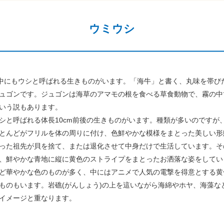
ウミウシ
中にもウシと呼ばれる生きものがいます。「海牛」と書く、丸味を帯び
ュゴンです。ジュゴンは海草のアマモの根を食べる草食動物で、霧の中
いう説もあります。
と呼ばれる体長10cm前後の生きものがいます。種類が多いのですが
とんどがフリルを体の周りに付け、色鮮やかな模様をまとった美しい形
った祖先が貝を捨て、または退化させて中身だけで生活しています。そ
、鮮やかな青地に縦に黄色のストライプをまとったお洒落な姿をしてい
ど華やかな色のものが多く、中にはアニメで人気の電撃を得意とする黄
ものもいます。岩礁(がんしょう)の上を這いながら海綿やホヤ、海藻な
イメージと重なります。