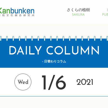
さくらの植樹
SAKURA
PUB
DAILY COLUMN
- 日替わりコラム
1
6
/
2021
Wed