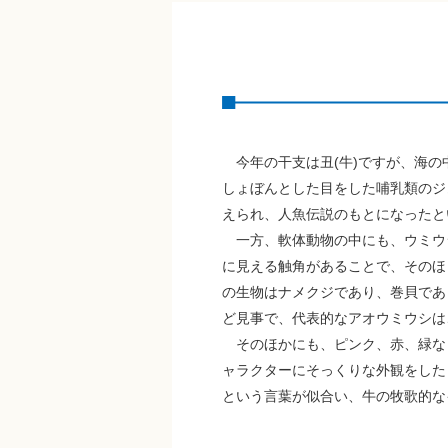
今年の干支は丑(牛)ですが、海の
しょぼんとした目をした哺乳類のジ
えられ、人魚伝説のもとになったと
一方、軟体動物の中にも、ウミウシ
に見える触角があることで、そのほ
の生物はナメクジであり、巻貝であ
ど見事で、代表的なアオウミウシは
そのほかにも、ピンク、赤、緑な
ャラクターにそっくりな外観をした
という言葉が似合い、牛の牧歌的な