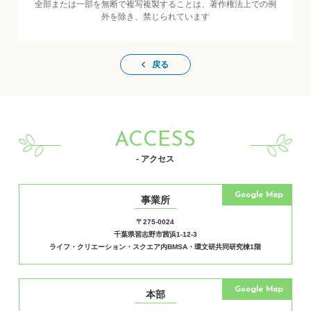
全部または一部を無断で複写複製することは、著作権法上での例
外を除き、禁じられています
戻る
ACCESS
- アクセス
Google Map
事業所
〒275-0024
千葉県習志野市茜浜1-12-3
ライフ・クリエーション・スクエア内BMSA・環文研共同研究棟1階
Google Map
本部