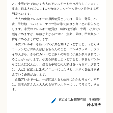
と、小児だけではなく大人のアレルギーも年々増加しています。
将来、日本人の10人に1人が食物アレルギーを持つと推計する専
門家もいます。
大人の食物アレルギーの原因物質としては、果実・野菜、小
麦、甲殻類、スパイス、ナッツ類の順で頻度が高いとの報告があ
ります。小児のアレルギー物質は、0歳では鶏卵、牛乳、小麦で9
割を占めますが、年齢が上がるに伴い、魚卵、果物、甲殻類が上
位を占めるようになります。
小麦アレルギーを疑われて小麦を避けようとすると、うどんや
ラーメンなどのめん類はもちろんのこと、パンやクッキー、フラ
イや天ぷら、さらにカレーなど多くの料理に小麦が多用されてい
ることがわかります。小麦を除去しようとすると、朝食もパンか
らごはんに変えたり、昼食も手軽なめん類は食べられず、夕食で
は一人だけ家族とは別のメニューにしたりと、大きく食生活を変
えていく必要があります。
食物アレルギーは、一歩間違えると生死にかかわります。本年
は、読者の皆さんと大人の食物アレルギーについて考えていきま
す。
東京食品技術研究所 学術顧問
鈴木達夫