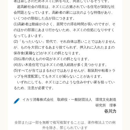
者は寂しさのためネズミに餌を与え、同居しているそうです。
超高齢社会の現在は、ネズミに占拠されている住宅が深刻な社
会問題となっています。高齢者の家には次のような特徴があり、
いくつかの類似した点が目につきます。
(1)高齢者は動線が小さく、居間での滞在時間が長いのですが、そ
のほかの部屋にあまり行かないため、ネズミの住処になりやすく
なってしまいます。
(2)「もったいない」世代で、それ自体は悪いことではありません
が、ものを大切にするあまり捨てられず、押入れに入れたままの
保存食(素麺など)がネズミの餌となります。
(3)仏壇の供えものや花がネズミの餌となります。
(4)古い木造住宅ではネズミの侵入経路が多く見つかります。
(5)すべてが当てはまるわけではありませんが、殺鼠剤や粘着トラ
ップを何度配置してもネズミが減らないことがあります。
いずれにしても、ネズミはこのような住みやすい家を狙ってい
るため、注意が必要です。
イカリ消毒株式会社 取締役・一般財団法人 環境文化創造
研究所 理事
谷川力
全部または一部を無断で複写複製することは、著作権法上での例
外を除き、禁じられています