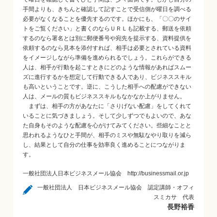
手間よりも、きちんと確認して記すことで受信側が曜日を調べる
必要がなくなることを優先するのです。ほかにも、「〇〇のサイ
トをご覧ください」と書くのならＵＲＬも記載する、郵送を依頼
するのなら署名とは別に郵便番号や宛先を提示する、資料提供を
依頼するのなら見本を添付すれば、相手は必要とされている資料
をイメージしながら準備を進められるでしょう。これらができる
人は、相手が行動を起こすときにどのような情報があればスムー
ズに進行するかを想定して行動できる人であり、ビジネススキル
も高いということです。逆に、こうした相手への配慮ができない
人は、メールの質もビジネススキルもなかなか上がりません。
まずは、相手の方があなたに「さりげない配慮」をしてくれて
いることに気づきましょう。そして少しずつでもよいので、あな
た自身もそのような配慮を心がけてみてください。些細なことと
思われるようなひと手間が、相手のミスや無駄なやり取りを減ら
し、結果として自分の仕事を効率良く進めることにつながりま
す。
一般社団法人日本ビジネスメール協会 http://businessmail.or.jp
一般社団法人 日本ビジネスメール協会 認定講師・オフィ
スミカサ 代表
長野裕香