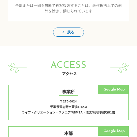
全部または一部を無断で複写複製することは、著作権法上での例
外を除き、禁じられています
戻る
ACCESS
- アクセス
Google Map
事業所
〒275-0024
千葉県習志野市茜浜1-12-3
ライフ・クリエーション・スクエア内BMSA・環文研共同研究棟1階
Google Map
本部