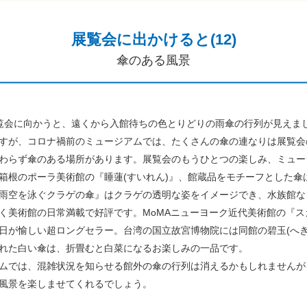
展覧会に出かけると(12)
傘のある風景
覧会に向かうと、遠くから入館待ちの色とりどりの雨傘の行列が見えま
すが、コロナ禍前のミュージアムでは、たくさんの傘の連なりは展覧会
わらず傘のある場所があります。展覧会のもうひとつの楽しみ、ミュー
』や箱根のポーラ美術館の『睡蓮(すいれん)』、館蔵品をモチーフとした
雨空を泳ぐクラゲの傘』はクラゲの透明な姿をイメージでき、水族館な
く美術館の日常満載で好評です。MoMAニューヨーク近代美術館の『
日が愉しい超ロングセラー。台湾の国立故宮博物院には同館の碧玉(へき
れた白い傘は、折畳むと白菜になるお楽しみの一品です。
ムでは、混雑状況を知らせる館外の傘の行列は消えるかもしれませんが
風景を楽しませてくれるでしょう。