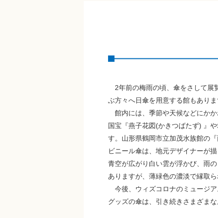
2年前の梅雨の頃、傘をさして展
ぶ方々へ日傘を用意する館もありま
館内には、季節や天候などにかか
国宝『燕子花図(かきつばたず) 
す。山形県鶴岡市立加茂水族館の『
ビニール傘は、地元デザイナーが描
青空が広がり白い雲が浮かび、雨の
ありますが、薄緑色の濃淡で縁取ら
今後、ウィズコロナのミュージア
グッズの傘は、引き続きさまざまな