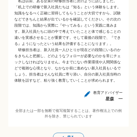
私は以前、ある企業の研修担当者に次のように話しました。
「机上での研修で新入社員たちは『知る』という体験をします。
知識をなるべく正確に習得してもらうことが大切ですから、試験
などできちんと結果が出ているかを確認してください。その次の
段階では、知識から実際に『やってみる』という実践に進みま
す。新入社員たちに頭の中で考えていたことと体で感じることの
違いを実感させることが重要です。そして最後の段階で、『でき
る』ようになったという結果を評価することになります」。
研修担当者は、新入社員一人ひとりが現在どの段階にいるのか
をきちんと把握し、どのようなフォローが必要なのかを常にチェ
ックしなければなりません。今までにない作業環境や人間関係な
どで複雑な心境となり、なかなか前に進めない新入社員もいるで
しょう。担当者はそんな社員に寄り添い、自分の新入社員当時の
体験を話すなど、粘り強く教育していくことが求められます。
教育アドバイザー
星森 一
全部または一部を無断で複写複製することは、著作権法上での例
外を除き、禁じられています