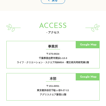
戻る
ACCESS
- アクセス
Google Map
事業所
〒275-0024
千葉県習志野市茜浜1-12-3
ライフ・クリエーション・スクエア内BMSA・環文研共同研究棟1階
Google Map
本部
〒151-0051
東京都渋谷区千駄ヶ谷5-27-11
アグリスクエア新宿11階