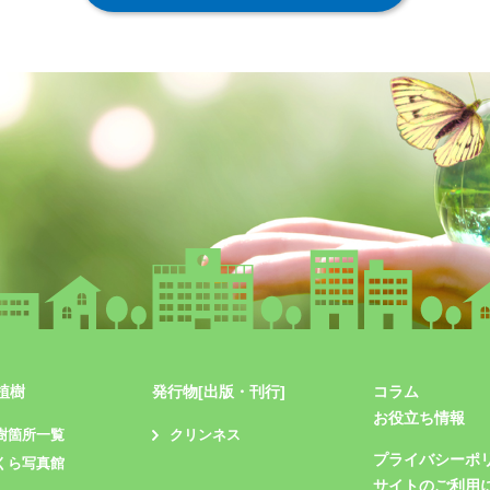
植樹
発行物[出版・刊行]
コラム
お役立ち情報
樹箇所一覧
クリンネス
プライバシーポ
くら写真館
サイトのご利用