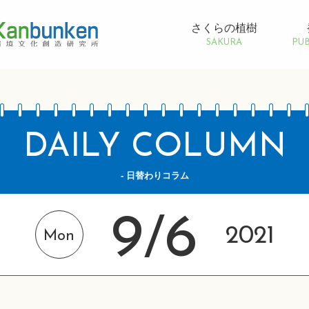
さくらの植樹
SAKURA
PUB
DAILY COLUMN
- 日替わりコラム
9
6
/
2021
Mon