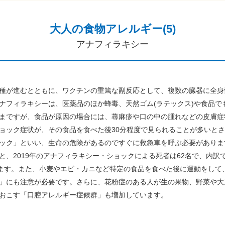
大人の食物アレルギー(5)
アナフィラキシー
種が進むとともに、ワクチンの重篤な副反応として、複数の臓器に全身
ナフィラキシーは、医薬品のほか蜂毒、天然ゴム(ラテックス)や食品で
まですが、食品が原因の場合には、蕁麻疹や口の中の腫れなどの皮膚症
ョック症状が、その食品を食べた後30分程度で見られることが多いと
ック」といい、生命の危険があるのですぐに救急車を呼ぶ必要がありま
、2019年のアナフィラキシー・ショックによる死者は62名で、内訳で
います。また、小麦やエビ・カニなど特定の食品を食べた後に運動をして
」にも注意が必要です。さらに、花粉症のある人が生の果物、野菜や大豆
おこす「口腔アレルギー症候群」も増加しています。