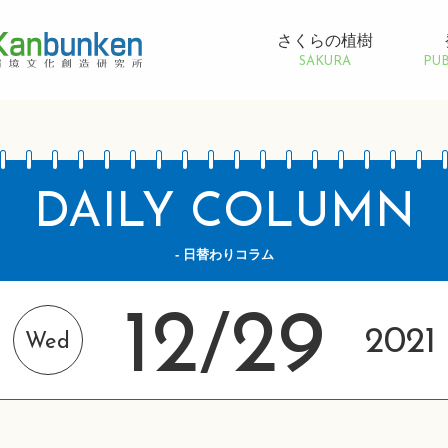
さくらの植樹
SAKURA
PUB
DAILY COLUMN
- 日替わりコラム
12
29
/
2021
Wed