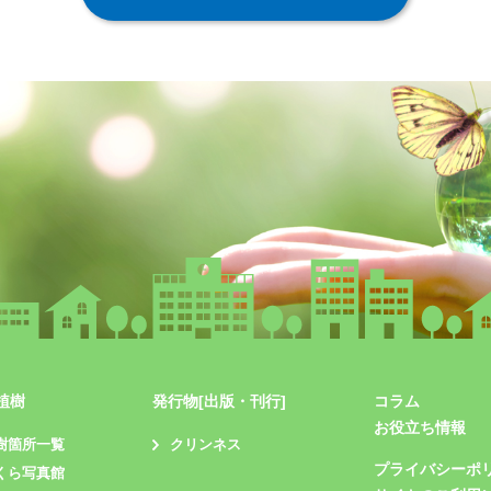
植樹
発行物[出版・刊行]
コラム
お役立ち情報
樹箇所一覧
クリンネス
プライバシーポ
くら写真館