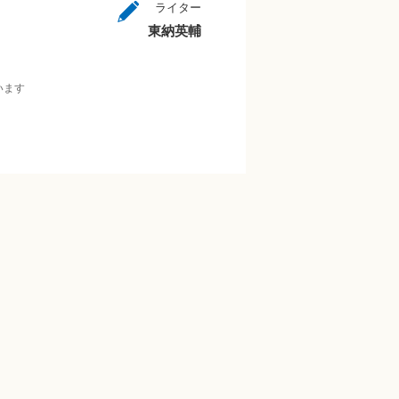
ライター
東納英輔
います