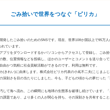
ごみ拾いで世界をつなぐ「ピリカ」
発したごみ拾いのためのSNSです。現在、世界108か国以上で95万
われています。
アプリをダウンロードするかパソコンからアクセスして登録し、ごみ拾
の数、位置情報などを投稿し、ほかのユーザーとコメントを送り合って
自由かつ気軽に社会貢献活動ができるのです。利用は無料です。
(きれい)に由来します。株式会社ピリカ代表の小嶌不二夫(こじまふじ
の深刻さを目の当たりにしました。今も、子どもの頃からの夢だった「
汚して海へ流れ、この瞬間にも地球の生態系を破壊し続けています。「
の課題であり、より多くの人が関心を持ち、その深刻さを共有すること