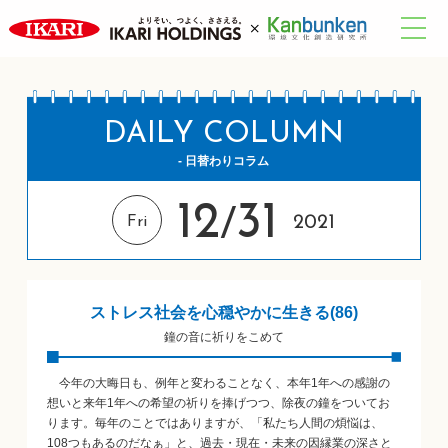
DAILY COLUMN
- 日替わりコラム
12
31
/
2021
Fri
ストレス社会を心穏やかに生きる(86)
鐘の音に祈りをこめて
今年の大晦日も、例年と変わることなく、本年1年への感謝の
想いと来年1年への希望の祈りを捧げつつ、除夜の鐘をついてお
ります。毎年のことではありますが、「私たち人間の煩悩は、
108つもあるのだなぁ」と、過去・現在・未来の因縁業の深さと