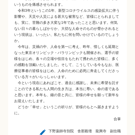
いうものを痛感させられます。
令和3年というこの1年、新型コロナウイルスの感染拡大に伴う
影響や、天災や人災による甚大な被害など、皆様にとられまして
も、実に、苦難の多き大変な1年であったことと思います。何気
ない日々の暮らしばかりか、大切な人命そのものが脅かされると
いう現状は、いったい、私たちに何を問いかけているのでしょう
か。
今年は、災禍の中、人命を第一に考え、昨年、惜しくも延期と
なった東京オリンピック・パラリンピックも開催され、選手の皆
様をはじめ、各々の立場や役目をもたれて携われた皆様に、多く
の感動を頂戴いたしました。そして、こうしている今もなお、医
療従事者の皆様をはじめ、人命のために必死に奔走してくださっ
ている方々がいらっしゃいます。
今という現在にあればこそ、過去に感謝し、未来に希望を託す
ことのできる私たち人間の生き方は、本当に尊い、命の道である
と思います。本年も、鐘の音と共に、皆様の幸せを願って新年を
お迎えいたします。
どうか「幸せ」というこの祈りが、皆様のもとへ届きますよう
に。
合掌
下野薬師寺別院 舎那殿壇 龍興寺 副住職