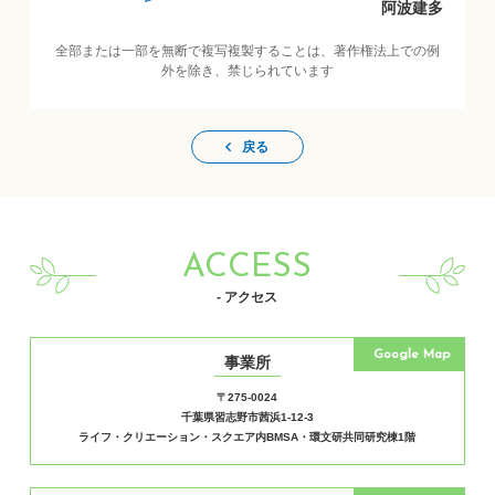
阿波建多
全部または一部を無断で複写複製することは、著作権法上での例
外を除き、禁じられています
戻る
ACCESS
- アクセス
Google Map
事業所
〒275-0024
千葉県習志野市茜浜1-12-3
ライフ・クリエーション・スクエア内BMSA・環文研共同研究棟1階