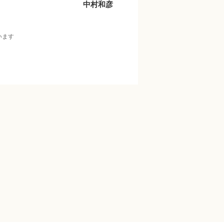
中村和彦
います