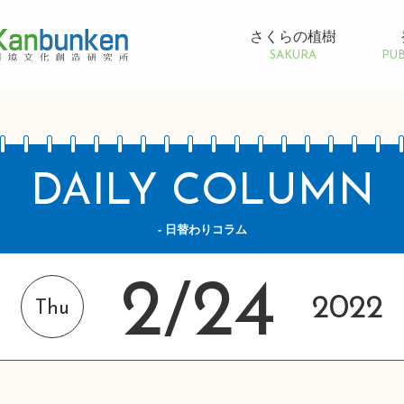
さくらの植樹
SAKURA
PUB
DAILY COLUMN
- 日替わりコラム
2
24
/
2022
Thu