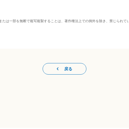
または一部を無断で複写複製することは、著作権法上での例外を除き、禁じられて
戻る