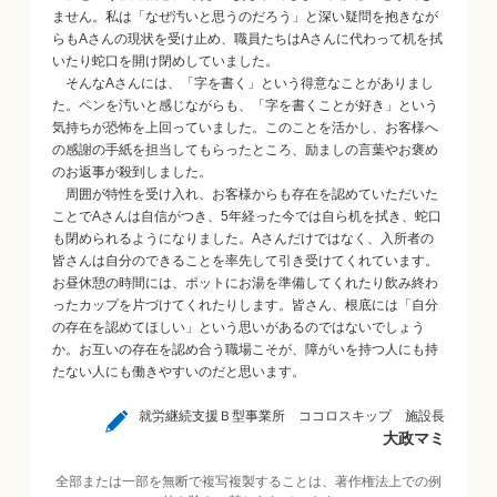
ません。私は「なぜ汚いと思うのだろう」と深い疑問を抱きなが
らもAさんの現状を受け止め、職員たちはAさんに代わって机を拭
いたり蛇口を開け閉めしていました。
そんなAさんには、「字を書く」という得意なことがありまし
た。ペンを汚いと感じながらも、「字を書くことが好き」という
気持ちが恐怖を上回っていました。このことを活かし、お客様へ
の感謝の手紙を担当してもらったところ、励ましの言葉やお褒め
のお返事が殺到しました。
周囲が特性を受け入れ、お客様からも存在を認めていただいた
ことでAさんは自信がつき、5年経った今では自ら机を拭き、蛇口
も閉められるようになりました。Aさんだけではなく、入所者の
皆さんは自分のできることを率先して引き受けてくれています。
お昼休憩の時間には、ポットにお湯を準備してくれたり飲み終わ
ったカップを片づけてくれたりします。皆さん、根底には「自分
の存在を認めてほしい」という思いがあるのではないでしょう
か。お互いの存在を認め合う職場こそが、障がいを持つ人にも持
たない人にも働きやすいのだと思います。
就労継続支援Ｂ型事業所 ココロスキップ 施設長
大政マミ
全部または一部を無断で複写複製することは、著作権法上での例