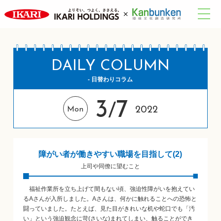
DAILY COLUMN
- 日替わりコラム
3
7
/
2022
Mon
障がい者が働きやすい職場を目指して(2)
上司や同僚に望むこと
福祉作業所を立ち上げて間もない頃、強迫性障がいを抱えてい
るAさんが入所しました。Aさんは、何かに触れることへの恐怖と
闘っていました。たとえば、見た目がきれいな机や蛇口でも「汚
い」という強迫観念に苛(さいな)まれてしまい、触ることができ