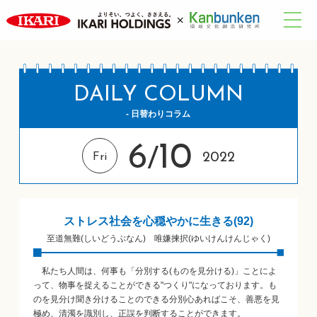
DAILY COLUMN
- 日替わりコラム
6
10
/
2022
Fri
ストレス社会を心穏やかに生きる(92)
至道無難(しいどうぶなん) 唯嫌揀択(ゆいけんけんじゃく)
私たち人間は、何事も「分別する(ものを見分ける)」ことによ
って、物事を捉えることができる"つくり"になっております。も
のを見分け聞き分けることのできる分別心あればこそ、善悪を見
極め、清濁を識別し、正誤を判断することができます。