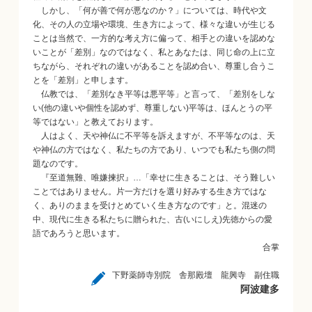
しかし、「何が善で何が悪なのか？」については、時代や文
化、その人の立場や環境、生き方によって、様々な違いが生じる
ことは当然で、一方的な考え方に偏って、相手との違いを認めな
いことが「差別」なのではなく、私とあなたは、同じ命の上に立
ちながら、それぞれの違いがあることを認め合い、尊重し合うこ
とを「差別」と申します。
仏教では、「差別なき平等は悪平等」と言って、「差別をしな
い(他の違いや個性を認めず、尊重しない)平等は、ほんとうの平
等ではない」と教えております。
人はよく、天や神仏に不平等を訴えますが、不平等なのは、天
や神仏の方ではなく、私たちの方であり、いつでも私たち側の問
題なのです。
『至道無難、唯嫌揀択』…「幸せに生きることは、そう難しい
ことではありません。片一方だけを選り好みする生き方ではな
く、ありのままを受けとめていく生き方なのです」と。混迷の
中、現代に生きる私たちに贈られた、古(いにしえ)先徳からの愛
語であろうと思います。
合掌
下野薬師寺別院 舎那殿壇 龍興寺 副住職
阿波建多