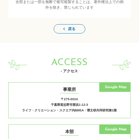
全部または一部を無断で複写複製することは、著作権法上での例
外を除き、禁じられています
戻る
ACCESS
- アクセス
Google Map
事業所
〒275-0024
千葉県習志野市茜浜1-12-3
ライフ・クリエーション・スクエア内BMSA・環文研共同研究棟1階
Google Map
本部