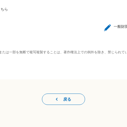
こちら
一般財
または一部を無断で複写複製することは、著作権法上での例外を除き、禁じられて
戻る