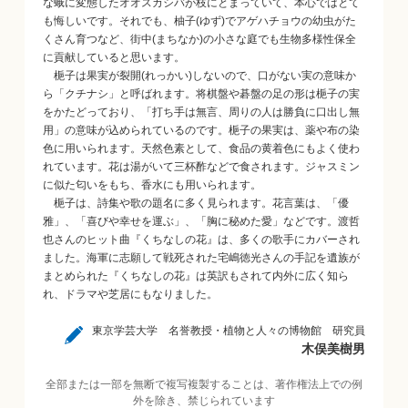
な蛾に変態したオオスカシバが枝にとまっていて、本心ではとて
も悔しいです。それでも、柚子(ゆず)でアゲハチョウの幼虫がた
くさん育つなど、街中(まちなか)の小さな庭でも生物多様性保全
に貢献していると思います。
梔子は果実が裂開(れっかい)しないので、口がない実の意味か
ら「クチナシ」と呼ばれます。将棋盤や碁盤の足の形は梔子の実
をかたどっており、「打ち手は無言、周りの人は勝負に口出し無
用」の意味が込められているのです。梔子の果実は、薬や布の染
色に用いられます。天然色素として、食品の黄着色にもよく使わ
れています。花は湯がいて三杯酢などで食されます。ジャスミン
に似た匂いをもち、香水にも用いられます。
梔子は、詩集や歌の題名に多く見られます。花言葉は、「優
雅」、「喜びや幸せを運ぶ」、「胸に秘めた愛」などです。渡哲
也さんのヒット曲『くちなしの花』は、多くの歌手にカバーされ
ました。海軍に志願して戦死された宅嶋徳光さんの手記を遺族が
まとめられた『くちなしの花』は英訳もされて内外に広く知ら
れ、ドラマや芝居にもなりました。
東京学芸大学 名誉教授・植物と人々の博物館 研究員
木俣美樹男
全部または一部を無断で複写複製することは、著作権法上での例
外を除き、禁じられています