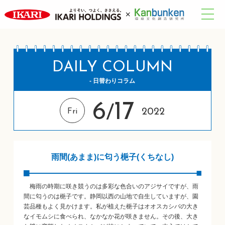
DAILY COLUMN
- 日替わりコラム
6
17
/
2022
Fri
雨間(あまま)に匂う梔子(くちなし)
梅雨の時期に咲き競うのは多彩な色合いのアジサイですが、雨
間に匂うのは梔子です。静岡以西の山地で自生していますが、園
芸品種もよく見かけます。私が植えた梔子はオオスカシバの大き
なイモムシに食べられ、なかなか花が咲きません。その後、大き