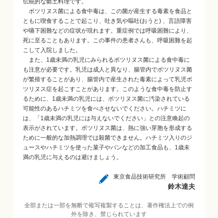
伝統的な郷土料理です。
ボツリヌス菌による食中毒は、この菌が産生する毒素を食品と
ともに喫食することで起こり、吐き気や嘔吐(おうと) 、言語障害
や嚥下困難などの症状が現れます。重症例では呼吸困難により、
死に至ることもあります。この事件の患者さんも、呼吸困難を起
こして入院しました。
また、1歳未満の乳児にみられるボツリヌス菌による食中毒に
も注意が必要です。乳児は成人と異なり、腸管内でボツリヌス菌
が繁殖することがあり、腸管内で産生された毒素によって乳児ボ
ツリヌス症を起こすことがあります。このような食中毒を防止す
るために、1歳未満の乳児には、ボツリヌス菌に汚染されている
可能性のあるハチミツを食べさせないでください。ハチミツに
は、「1歳未満の乳児には与えないでください」との注意喚起の
表示がされています。ボツリヌス菌は、熱に強い芽胞を形成する
ために一般的な加熱調理では殺菌できません。ハチミツ入りのジ
ュースやハチミツを使った菓子やパンなどの加工食品も、1歳未
満の乳児に与えるのは避けましょう。
東京食品技術研究所 学術顧問
鈴木達夫
全部または一部を無断で複写複製することは、著作権法上での例
外を除き、禁じられています