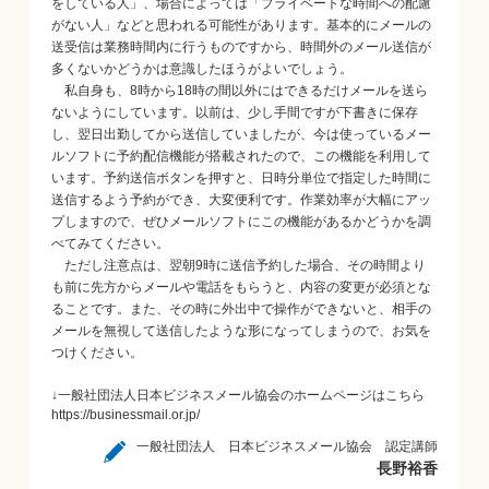
をしている人」、場合によっては「プライベートな時間への配慮
がない人」などと思われる可能性があります。基本的にメールの
送受信は業務時間内に行うものですから、時間外のメール送信が
多くないかどうかは意識したほうがよいでしょう。
私自身も、8時から18時の間以外にはできるだけメールを送ら
ないようにしています。以前は、少し手間ですが下書きに保存
し、翌日出勤してから送信していましたが、今は使っているメー
ルソフトに予約配信機能が搭載されたので、この機能を利用して
います。予約送信ボタンを押すと、日時分単位で指定した時間に
送信するよう予約ができ、大変便利です。作業効率が大幅にアッ
プしますので、ぜひメールソフトにこの機能があるかどうかを調
べてみてください。
ただし注意点は、翌朝9時に送信予約した場合、その時間より
も前に先方からメールや電話をもらうと、内容の変更が必須とな
ることです。また、その時に外出中で操作ができないと、相手の
メールを無視して送信したような形になってしまうので、お気を
つけください。
↓一般社団法人日本ビジネスメール協会のホームページはこちら
https://businessmail.or.jp/
一般社団法人 日本ビジネスメール協会 認定講師
長野裕香