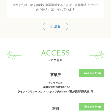
全部または一部を無断で複写複製することは、著作権法上での例
外を除き、禁じられています
戻る
ACCESS
- アクセス
Google Map
事業所
〒275-0024
千葉県習志野市茜浜1-12-3
ライフ・クリエーション・スクエア内BMSA・環文研共同研究棟1階
Google Map
本部