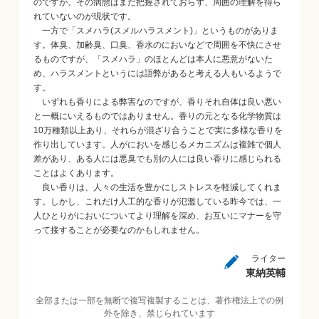
のですが、その病態はまだ把握されておらず、周囲の理解を得ら
れていないのが現状です。
一方で「スメハラ(スメルハラスメント)」というものがありま
す。体臭、加齢臭、口臭、香水のにおいなどで周囲を不快にさせ
るものですが、「スメハラ」のほとんどは本人に悪意がないた
め、ハラスメントというには語弊があると考える人もいるようで
す。
いずれも香りによる弊害なのですが、香りそれ自体は良い悪い
と一概にいえるものではありません。香りの元となる化学物質は
10万種類以上あり、それらが混ざり合うことで実に多様な香りを
作り出しています。人がにおいを感じるメカニズムは複雑で個人
差があり、ある人には悪臭でも別の人には良い香りに感じられる
ことはよくあります。
良い香りは、人々の生活を豊かにしストレスを軽減してくれま
す。しかし、これだけ人工的な香りが氾濫している昨今では、一
人ひとりがにおいについてより理解を深め、お互いにマナーを守
って接することが必要なのかもしれません。
ライター
東納英輔
全部または一部を無断で複写複製することは、著作権法上での例
外を除き、禁じられています