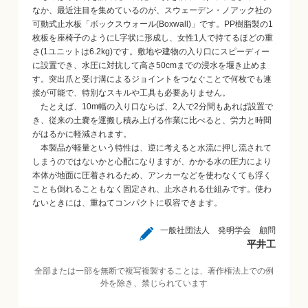
なか、最近注目を集めているのが、スウェーデン・ノアック社の
可動式止水板「ボックスウォール(Boxwall)」です。PP樹脂製の1
枚板を座椅子のようにL字状に形成し、女性1人で持てるほどの重
さ(1ユニットは6.2kg)です。敷地や建物の入り口にスピーディー
に設置でき、水圧に対抗して高さ50cmまでの浸水を堰き止めま
す。突出爪と受け溝によるジョイントをつなぐことで何枚でも連
接が可能で、特別なスキルや工具も必要ありません。
たとえば、10m幅の入り口ならば、2人で2分間もあれば設置で
き、従来の土嚢を運搬し積み上げる作業に比べると、労力と時間
がはるかに軽減されます。
本製品が軽量という特性は、逆に考えると水流に押し流されて
しまうのではないかと心配になりますが、かかる水の圧力により
本体が地面に圧着されるため、アンカーなどを使わなくても浮く
ことも倒れることもなく固定され、止水される仕組みです。使わ
ないときには、重ねてコンパクトに収容できます。
一般社団法人 発明学会 顧問
平井工
全部または一部を無断で複写複製することは、著作権法上での例
外を除き、禁じられています