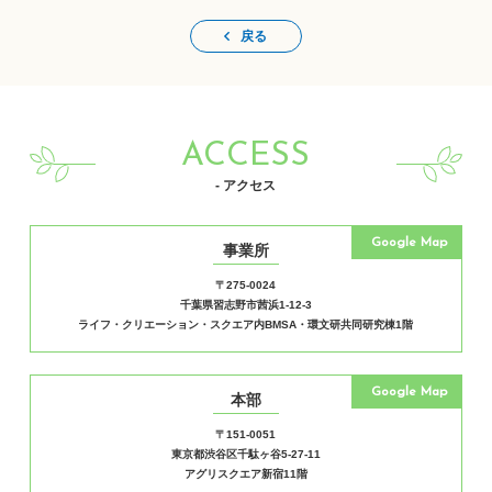
戻る
ACCESS
- アクセス
Google Map
事業所
〒275-0024
千葉県習志野市茜浜1-12-3
ライフ・クリエーション・スクエア内BMSA・環文研共同研究棟1階
Google Map
本部
〒151-0051
東京都渋谷区千駄ヶ谷5-27-11
アグリスクエア新宿11階