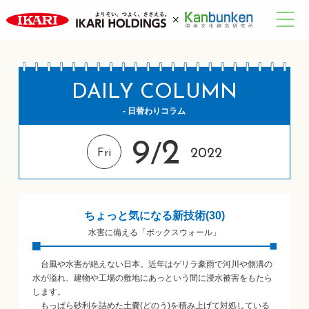
DAILY COLUMN
- 日替わりコラム
9
2
/
2022
Fri
ちょっと気になる新技術(30)
水害に備える「ボックスウォール」
台風や水害が絶えない日本。近年はゲリラ豪雨で河川や側溝の
水が溢れ、建物や工場の敷地にあっという間に浸水被害をもたら
します。
もっぱら砂利を詰めた土嚢(どのう)を積み上げて対処している