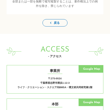
全部または一部を無断で複写複製することは、著作権法上での例
外を除き、禁じられています
戻る
ACCESS
- アクセス
Google Map
事業所
〒275-0024
千葉県習志野市茜浜1-12-3
ライフ・クリエーション・スクエア内BMSA・環文研共同研究棟1階
Google Map
本部