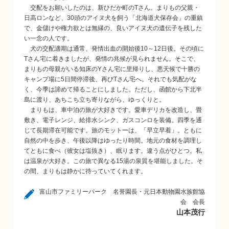
交配をお願いしたのは、新ひだか町のTさん。まりもの父親・
日高ロンなど、30頭のアイヌ犬を飼う「北海道犬保存会」の重鎮
で、金儲けや権力欲とは無縁の、良いアイヌ犬の遺伝子を残した
い一念の人です。
犬の交配適期は通常、発情出血の開始後10～12日後。その頃に
Tさん宅に着きましたが、発情の兆候が見られません。そこで、
まりもの母親がいる知床のYさん宅に里帰りし、悪天候で十勝の
キャンプ場に5日間停滞後、再びTさん宅へ。それでも気配がな
く、今季は諦めて帰ることにしました。ただし、函館から下北半
島に渡り、あちこち立ち寄りながら、ゆっくりと。
まりもは、車中泊の旅が大好きです。愛車デリカを改造し、畳
敷き、電子レンジ、給排水シンク、ガスコンロを装備。四季を通
じて長期滞在可能です。旅のモットーは、「早立早着」。ともに
自然の中を歩き、午後以降はゆったり時間。地元の食材を調理し
てともに食べ（彼女は塩抜き）、眠ります。違う点がひとつ。私
は温泉が大好き。この旅で異なる15湯の泉質を堪能しました。そ
の間、まりもは静かに待っていてくれます。
富山市ファミリーパーク 名誉園長・元日本動物園水族館協
会 会長
山本茂行