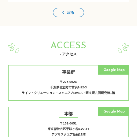
戻る
ACCESS
- アクセス
Google Map
事業所
〒275-0024
千葉県習志野市茜浜1-12-3
ライフ・クリエーション・スクエア内BMSA・環文研共同研究棟1階
Google Map
本部
〒151-0051
東京都渋谷区千駄ヶ谷5-27-11
アグリスクエア新宿11階