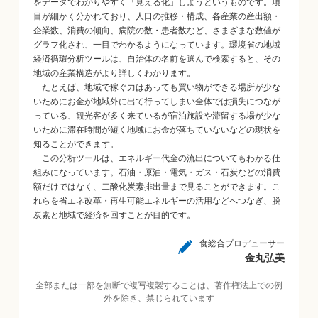
をデータでわかりやすく「見える化」しようというものです。項
目が細かく分かれており、人口の推移・構成、各産業の産出額・
企業数、消費の傾向、病院の数・患者数など、さまざまな数値が
グラフ化され、一目でわかるようになっています。環境省の地域
経済循環分析ツールは、自治体の名前を選んで検索すると、その
地域の産業構造がより詳しくわかります。
たとえば、地域で稼ぐ力はあっても買い物ができる場所が少な
いためにお金が地域外に出て行ってしまい全体では損失につなが
っている、観光客が多く来ているが宿泊施設や滞留する場が少な
いために滞在時間が短く地域にお金が落ちていないなどの現状を
知ることができます。
この分析ツールは、エネルギー代金の流出についてもわかる仕
組みになっています。石油・原油・電気・ガス・石炭などの消費
額だけではなく、二酸化炭素排出量まで見ることができます。こ
れらを省エネ改革・再生可能エネルギーの活用などへつなぎ、脱
炭素と地域で経済を回すことが目的です。
食総合プロデューサー
金丸弘美
全部または一部を無断で複写複製することは、著作権法上での例
外を除き、禁じられています