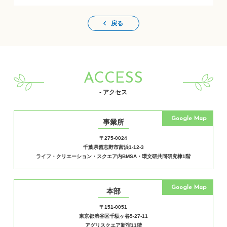
戻る
ACCESS
- アクセス
Google Map
事業所
〒275-0024
千葉県習志野市茜浜1-12-3
ライフ・クリエーション・スクエア内BMSA・環文研共同研究棟1階
Google Map
本部
〒151-0051
東京都渋谷区千駄ヶ谷5-27-11
アグリスクエア新宿11階