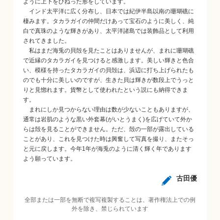
ように上下をひねった形をしています。
インド太平洋に広く分布し、日本では紀伊半島以南の珊瑚礁に
棲みます。タカラガイの仲間だけあって宝石のように美しく、純
白で真珠のような輝きがあり、太平洋諸島では装飾品として利用
されてきました。
私はまだ海兎の貝殻を見たことはありませんが、まれに珊瑚礁
で近縁のタカラガイを見つけると感激します。美しい輝きと色合
い、模様を持ったタカラガイの貝殻は、浜辺に打ち上げられたも
のでも十分に美しいのですが、生きた貝は輝きが数段上でうっと
りと見惚れます。貨幣として使われたという説にも納得できま
す。
まれにしか見つからない理由は数が少ないこともありますが、
通常は岩肌のような黒い外套幕(がいとうまく)を広げていて外か
らは殻を見ることができません。ただ、殻の一部が露出している
ことがあり、これを見つけた時は興奮して写真を撮り、またそっ
と元に戻します。今年1年が海兎のように清く輝く年であります
よう願っています。
古田優
全部または一部を無断で複写複製することは、著作権法上での例
外を除き、禁じられています