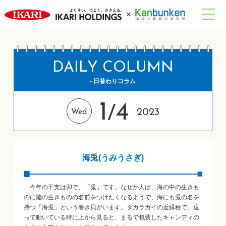
DAILY COLUMN
- 日替わりコラム
1
4
/
2023
Wed
海兎(うみうさぎ)
今年の干支は卯で、「兎」です。なぜか人は、海の中の生きも
のに陸の生きものの名前をつけたくなるようで、海にも兎の名を
持つ「海兎」という巻き貝がいます。タカラガイの近縁種で、這
って動いている時に上から見ると、まるで包装したキャンディの