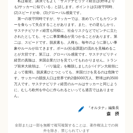
私は最近、講演でもよく「サステナビリティ経営は(野球より
も)サッカーに似ている」と話します。ポイントは(1)攻守同時、
(2)スピードが命、(3)グローバル感覚です。
第一の攻守同時ですが、サッカーでは、攻めていてもカウンタ
ーを食らって失点することがあります。また、その逆もしかり。
サステナビリティ経営も同様に、社会リスクなどでピンチに立た
されたとしても、そこに事業機会が見つかることがあります。第
二は、スピードです。脱炭素も、人権も、毎年のように新しい事
象やルールが出てきます。ボール(社会課題)の流れを見極めるこ
とが大切です。第三は、グローバル感覚です。サステナビリティ
経営の真髄は、米国企業だけを見ていてもわかりません。トラン
プ前米大統領は、「パリ協定」を離脱しました(バイデン大統領に
よって復帰)。脱炭素ひとつとっても、米国だけを見るのは危険で
す。サッカーの競技人口は世界で約2億6000万人、野球は約3500
万人です。サステナビリティ経営のルールはサッカーと同じよう
に、むしろ欧州を中心に作られるといっても過言ではありませ
ん。
『オルタナ』編集長
森 摂
全部または一部を無断で複写複製することは、著作権法上での例
外を除き、禁じられています