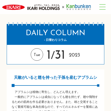
DAILY COLUMN
- 日替わりコラム
1
31
/
2023
Tue
天敵がいると翅を持った子孫を産むアブラムシ
アブラムシは植物に寄生し、どんどん増えます。
一般的にアブラムシは成虫になっても翅を持たず、翅や飛翔す
るための筋肉を作る必要がありません。また、雄と交尾すること
なく繁殖可能な単為生殖なので、すべてのエネルギーを繁殖にあ