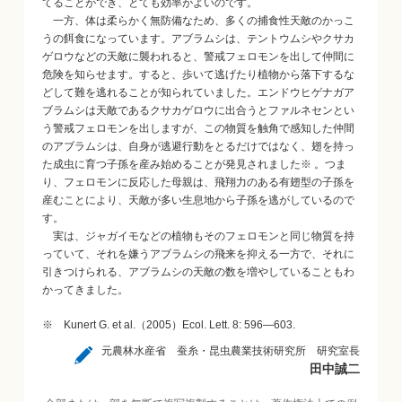
てることができ、とても効率がよいのです。
一方、体は柔らかく無防備なため、多くの捕食性天敵のかっこ
うの餌食になっています。アブラムシは、テントウムシやクサカ
ゲロウなどの天敵に襲われると、警戒フェロモンを出して仲間に
危険を知らせます。すると、歩いて逃げたり植物から落下するな
どして難を逃れることが知られていました。エンドウヒゲナガア
ブラムシは天敵であるクサカゲロウに出合うとファルネセンとい
う警戒フェロモンを出しますが、この物質を触角で感知した仲間
のアブラムシは、自身が逃避行動をとるだけではなく、翅を持っ
た成虫に育つ子孫を産み始めることが発見されました※ 。つま
り、フェロモンに反応した母親は、飛翔力のある有翅型の子孫を
産むことにより、天敵が多い生息地から子孫を逃がしているので
す。
実は、ジャガイモなどの植物もそのフェロモンと同じ物質を持
っていて、それを嫌うアブラムシの飛来を抑える一方で、それに
引きつけられる、アブラムシの天敵の数を増やしていることもわ
かってきました。
※ Kunert G. et al.（2005）Ecol. Lett. 8: 596―603.
元農林水産省 蚕糸・昆虫農業技術研究所 研究室長
田中誠二