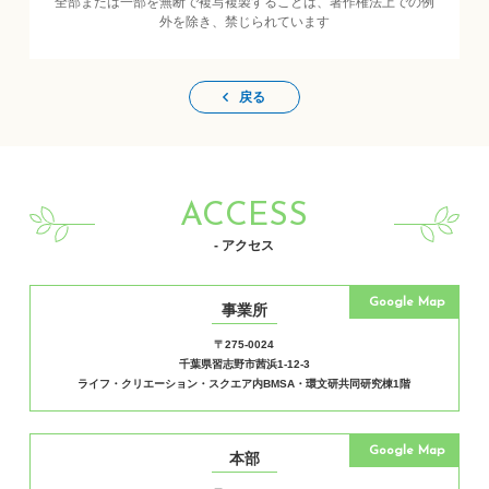
全部または一部を無断で複写複製することは、著作権法上での例
外を除き、禁じられています
戻る
ACCESS
- アクセス
Google Map
事業所
〒275-0024
千葉県習志野市茜浜1-12-3
ライフ・クリエーション・スクエア内BMSA・環文研共同研究棟1階
Google Map
本部