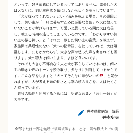
といって、好き放題にしているわけではありません。成長した犬
は犬なりに、飼い主家族を気にしながら日々を暮らしています。
「犬が従ってくれない」という悩みを抱える場合、その原因と
して、飼い主が「一緒に暮らすために必要な言葉」を犬に教えて
いないことが挙げられます。可愛いと思っている間に犬は成長
し、教える時期を逃してしまっているのです。「わかりやすい飼
い主の振る舞い」と「それに一致した飼い主の言葉」を教えず、
家族間で共通性のない「犬への指示語」を使っていれば、犬は混
乱します。にもかかわらず、大きな声や怒った声を出されても困
ります。犬の聴力は飼い主より、よほど良いのです。
それでも大きな不都合なく人と犬が暮らしていけるのは、飼い
主の動きや声のトーンを読み取り、犬なりに判断しているからで
す。こんな話をしますと「犬ってそんなに頭がいいの
」と驚か
れますが、人が考える頭の良さとは別の頭の良さを、犬はたくさ
ん持っています。
異種の動物と同居するためには、明確な言葉と「言行一致」が
大事です。
井本動物病院 院長
井本史夫
全部または一部を無断で複写複製することは、著作権法上での例