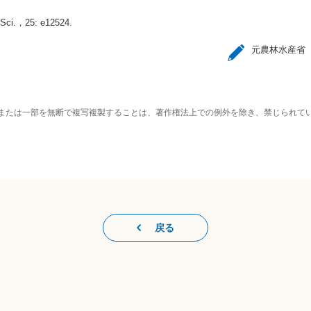
Sci.，25: e12524.
元農林水産省
または一部を無断で複写複製することは、著作権法上での例外を除き、禁じられて
戻る