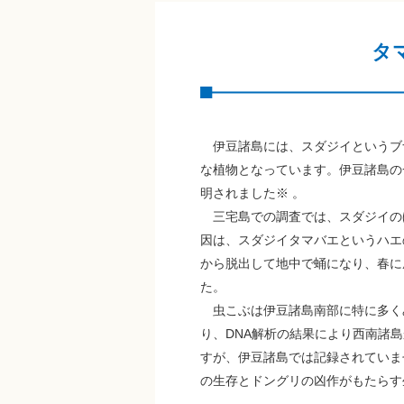
タ
伊豆諸島には、スダジイというブ
な植物となっています。伊豆諸島の
明されました※ 。
三宅島での調査では、スダジイのほ
因は、スダジイタマバエというハエ
から脱出して地中で蛹になり、春に成
た。
虫こぶは伊豆諸島南部に特に多くみ
り、DNA解析の結果により西南諸
すが、伊豆諸島では記録されていま
の生存とドングリの凶作がもたらす