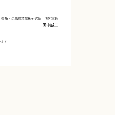
 蚕糸・昆虫農業技術研究所 研究室長
田中誠二
います