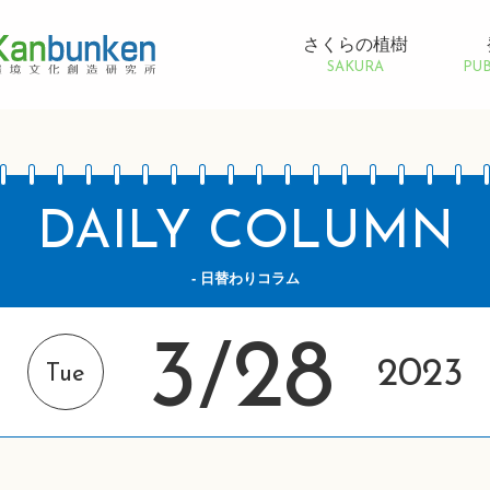
さくらの植樹
SAKURA
PUB
DAILY COLUMN
- 日替わりコラム
3
28
/
2023
Tue