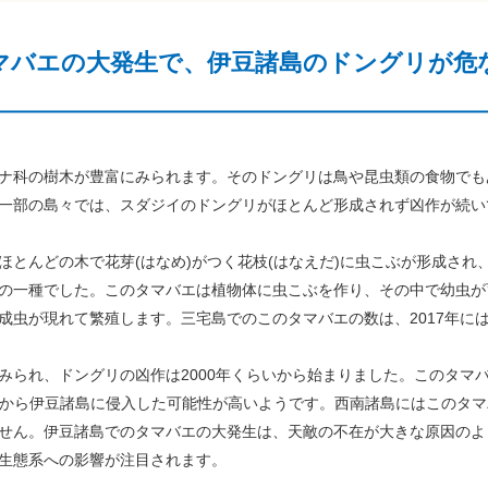
マバエの大発生で、伊豆諸島のドングリが危
ナ科の樹木が豊富にみられます。そのドングリは鳥や昆虫類の食物でも
一部の島々では、スダジイのドングリがほとんど形成されず凶作が続い
とんどの木で花芽(はなめ)がつく花枝(はなえだ)に虫こぶが形成され
の一種でした。このタマバエは植物体に虫こぶを作り、その中で幼虫が
虫が現れて繁殖します。三宅島でのこのタマバエの数は、2017年には
られ、ドングリの凶作は2000年くらいから始まりました。このタマ
島から伊豆諸島に侵入した可能性が高いようです。西南諸島にはこのタ
せん。伊豆諸島でのタマバエの大発生は、天敵の不在が大きな原因のよ
生態系への影響が注目されます。