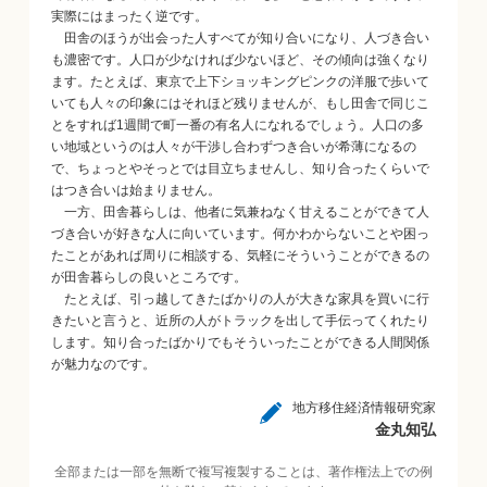
実際にはまったく逆です。
田舎のほうが出会った人すべてが知り合いになり、人づき合い
も濃密です。人口が少なければ少ないほど、その傾向は強くなり
ます。たとえば、東京で上下ショッキングピンクの洋服で歩いて
いても人々の印象にはそれほど残りませんが、もし田舎で同じこ
とをすれば1週間で町一番の有名人になれるでしょう。人口の多
い地域というのは人々が干渉し合わずつき合いが希薄になるの
で、ちょっとやそっとでは目立ちませんし、知り合ったくらいで
はつき合いは始まりません。
一方、田舎暮らしは、他者に気兼ねなく甘えることができて人
づき合いが好きな人に向いています。何かわからないことや困っ
たことがあれば周りに相談する、気軽にそういうことができるの
が田舎暮らしの良いところです。
たとえば、引っ越してきたばかりの人が大きな家具を買いに行
きたいと言うと、近所の人がトラックを出して手伝ってくれたり
します。知り合ったばかりでもそういったことができる人間関係
が魅力なのです。
地方移住経済情報研究家
金丸知弘
全部または一部を無断で複写複製することは、著作権法上での例