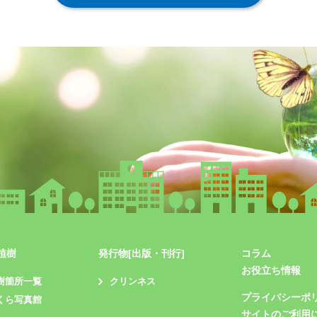
植樹
発行物[出版・刊行]
コラム
お役立ち情報
樹箇所一覧
クリンネス
プライバシーポ
くら写真館
サイトのご利用