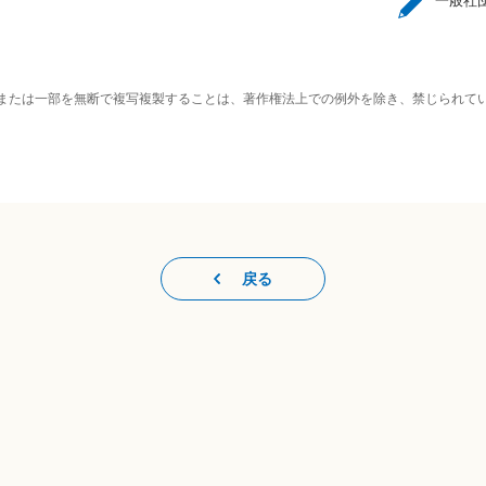
一般社
または一部を無断で複写複製することは、著作権法上での例外を除き、禁じられて
戻る