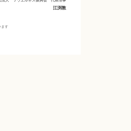
団法人 Ｊウエルネス振興会 代表理事
江渕敦
います