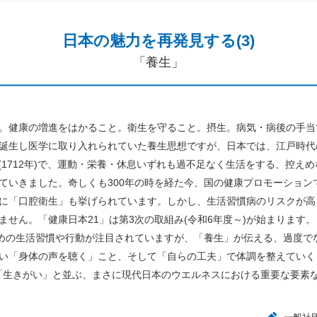
日本の魅力を再発見する(3)
「養生」
健康の増進をはかること。衛生を守ること。摂生。病気・病後の手当て
誕生し医学に取り入れられていた養生思想ですが、日本では、江戸時代
(1712年)で、運動・栄養・休息いずれも過不足なく生活をする、控え
ていきました。奇しくも300年の時を経た今、国の健康プロモーション
に「口腔衛生」も挙げられています。しかし、生活習慣病のリスクが高
せん。「健康日本21」は第3次の取組み(令和6年度～)が始まります。
めの生活習慣や行動が注目されていますが、「養生」が伝える、過度で
い「身体の声を聴く」こと、そして「自らの工夫」で体調を整えていく
」、「生きがい」と並ぶ、まさに現代日本のウエルネスにおける重要な要素