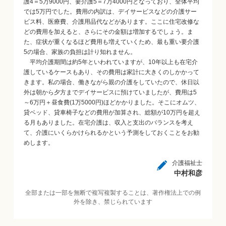
護4＝5万9000円、要介護5＝7万4000円となっており、全体平均
では5万円でした。費用の内訳は、デイサービスなどの介護サー
ビス料、医療費、介護用品代などがあります。ここに住宅改修な
どの費用を加えると、さらにその金額は増加するでしょう。ま
た、症状が重くなるほど費用も増えていくため、最も重い要介護
5の場合、家族の負担は計り知れません。
平均介護期間は約5年といわれていますが、10年以上も在宅介
護しているケースもあり、その費用は家計に大きくのしかかって
きます。私の場合、働きながら親の介護をしていたので、休日以
外は朝から夕方までデイサービスに預けていましたが、費用は5
～6万円＋昼食費(1万5000円)ほどかかりました。そこにオムツ、
貸ベッド、貸車椅子などの費用が加算され、総額が10万円を超え
る月もありました。在宅介護は、収入と支出のバランスを考え
て、介護にいくらかけられるかという予測をしておくことをお勧
めします。
介護福祉士
中村和彦
全部または一部を無断で複写複製することは、著作権法上での例
外を除き、禁じられています