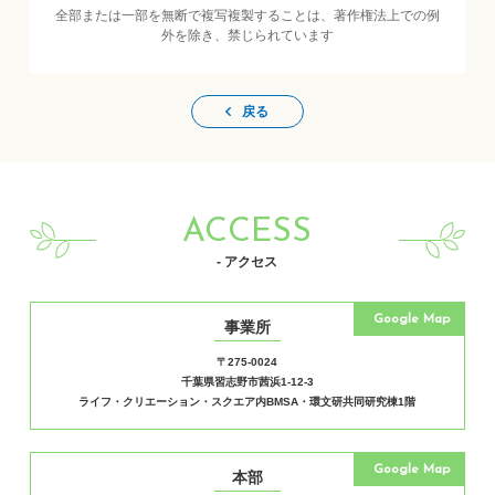
全部または一部を無断で複写複製することは、著作権法上での例
外を除き、禁じられています
戻る
ACCESS
- アクセス
Google Map
事業所
〒275-0024
千葉県習志野市茜浜1-12-3
ライフ・クリエーション・スクエア内BMSA・環文研共同研究棟1階
Google Map
本部