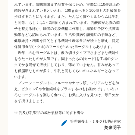
れています。賞味期限まで品質を保つため、実際には10倍以上の
菌数が含まれているといわれ、100ｇ食べると100億もの乳酸菌を
摂取することになります。また、たんぱく質やカルシウムは牛乳
と同等、もしくは1～2割多く含まれています。乳酸菌がお腹の調
子を整えるほか、腸管の免疫機構に作用し、感染症予防や抗腫瘍
効果なども認められています。生活習慣病や認知症の予防など、
健康維持・増進を目的とする機能性表示食品が続々と増え、特定
保健用食品(トクホ)のマークがついたヨーグルトもあります。
近年、のむヨーグルトは、飲み切りタイプでさまざまな機能性
をうたったものが人気です。固まったもの(カード)を工場のタン
クでかき混ぜて液状にしており、薄めていません。甘みがあって
も低脂肪なものが多く、牛乳と同じくらいのエネルギーとなって
います。
プレーンヨーグルトにフルーツやナッツ類、シリアルなどを加
え、ビタミンCや食物繊維をプラスするのもお勧めです。いろい
ろなヨーグルトを楽しく食べて、お気に入りを見つけ、毎日欠か
さず摂りましょう。
※ 乳及び乳製品の成分規格等に関する省令
管理栄養士・ミルク料理研究家
奥泉明子