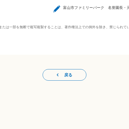
富山市ファミリーパーク 名誉園長・
または一部を無断で複写複製することは、著作権法上での例外を除き、禁じられて
戻る