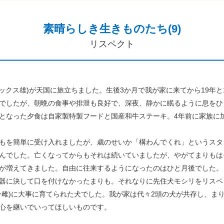
素晴らしき生きものたち(9)
リスペクト
ックス雄)が天国に旅立ちました。生後3か月で我が家に来てから19年
でしたが、朝晩の食事や排泄も良好で、深夜、静かに眠るように息をひ
となった夕食は自家製特製フードと国産和牛ステーキ。4年前に家族に加
もを簡単に受け入れましたが、歳のせいか「構わんでくれ」というスタ
んでした。亡くなってからもそれは続いていましたが、やがてまりもは
が増えてきました。自由に往来するようになったのはひと月後でした。
器に決して口を付けなかったまりも。それなりに先住犬モシリをリスペ
ー雌)に大事に育てられた犬でした。我が家は代々2頭の犬が共存し、ま
心を継いでいってほしいものです。