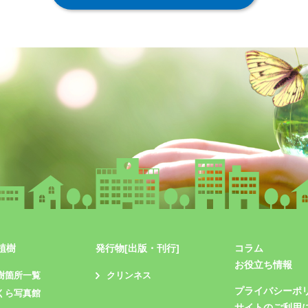
植樹
発行物[出版・刊行]
コラム
お役立ち情報
樹箇所一覧
クリンネス
プライバシーポ
くら写真館
サイトのご利用