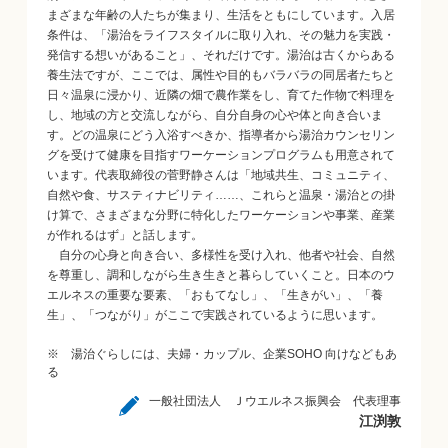
まざまな年齢の人たちが集まり、生活をともにしています。入居
条件は、「湯治をライフスタイルに取り入れ、その魅力を実践・
発信する想いがあること」、それだけです。湯治は古くからある
養生法ですが、ここでは、属性や目的もバラバラの同居者たちと
日々温泉に浸かり、近隣の畑で農作業をし、育てた作物で料理を
し、地域の方と交流しながら、自分自身の心や体と向き合いま
す。どの温泉にどう入浴すべきか、指導者から湯治カウンセリン
グを受けて健康を目指すワーケーションプログラムも用意されて
います。代表取締役の菅野静さんは「地域共生、コミュニティ、
自然や食、サスティナビリティ……、これらと温泉・湯治との掛
け算で、さまざまな分野に特化したワーケーションや事業、産業
が作れるはず」と話します。
自分の心身と向き合い、多様性を受け入れ、他者や社会、自然
を尊重し、調和しながら生き生きと暮らしていくこと。日本のウ
エルネスの重要な要素、「おもてなし」、「生きがい」、「養
生」、「つながり」がここで実践されているように思います。
※ 湯治ぐらしには、夫婦・カップル、企業SOHO 向けなどもあ
る
一般社団法人 Ｊウエルネス振興会 代表理事
江渕敦