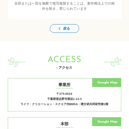
全部または一部を無断で複写複製することは、著作権法上での例
外を除き、禁じられています
戻る
ACCESS
- アクセス
Google Map
事業所
〒275-0024
千葉県習志野市茜浜1-12-3
ライフ・クリエーション・スクエア内BMSA・環文研共同研究棟1階
Google Map
本部