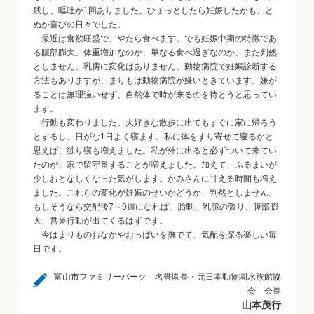
残し、嘔吐が1回ありました。ひょっとしたら妊娠したかも、と
ぬか喜びの日々でした。
最近は食欲旺盛で、やたら食べます。でも妊娠中期の特徴であ
る腹部膨大、体重増加なのか、単なる食べ過ぎなのか、まだ判然
としません。乳房に変化はありません。動物病院で妊娠診断する
方法もありますが、まりもは動物病院が嫌いときています。嫌が
ることは無理強いせず、自然体で時が来るのを待とうと思ってい
ます。
行動も変わりました。大好きな散歩に出てもすぐに家に帰ろう
とするし、日がな1日よく寝ます。私に体をすり寄せて寝るかと
思えば、独り寝も増えました。私が外に出ると必ずついて来てい
たのが、家で留守番することが増えました。加えて、ふるまいが
少しおとなしくなった気がします。かみさんに甘える時間も増え
ました。これらの変化が妊娠のせいかどうか、判然としません。
もしそうなら交配後7～9週になれば、胎動、乳腺の張り、腹部膨
大、営巣行動が出てくるはずです。
今はまりものおなかやおっぱいを撫でて、気配を探る楽しい毎
日です。
富山市ファミリーパーク 名誉園長・元日本動物園水族館協
会 会長
山本茂行