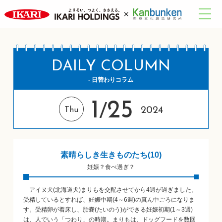
DAILY COLUMN
- 日替わりコラム
1
25
/
2024
Thu
素晴らしき生きものたち(10)
妊娠？食べ過ぎ？
アイヌ犬(北海道犬)まりもを交配させてから4週が過ぎました。
受精しているとすれば、妊娠中期(4～6週)の真ん中ごろになりま
す。受精卵が着床し、胎嚢(たいのう)ができる妊娠初期(1～3週)
は、人でいう「つわり」の時期。まりもは、ドッグフードを数回