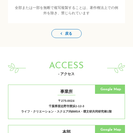
全部または一部を無断で複写複製することは、著作権法上での例
外を除き、禁じられています
戻る
ACCESS
- アクセス
Google Map
事業所
〒275-0024
千葉県習志野市茜浜1-12-3
ライフ・クリエーション・スクエア内BMSA・環文研共同研究棟1階
Google Map
本部