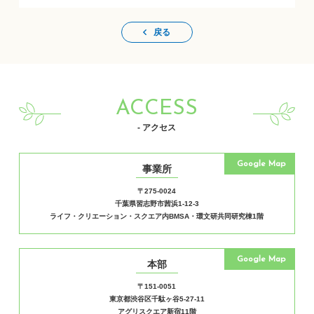
戻る
ACCESS
- アクセス
Google Map
事業所
〒275-0024
千葉県習志野市茜浜1-12-3
ライフ・クリエーション・スクエア内BMSA・環文研共同研究棟1階
Google Map
本部
〒151-0051
東京都渋谷区千駄ヶ谷5-27-11
アグリスクエア新宿11階