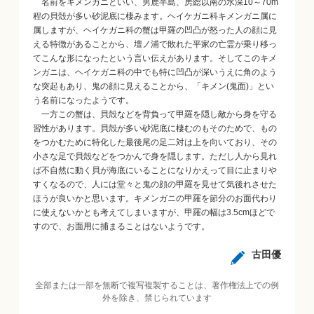
名前をキメンガニといい、男鹿半島、房総以南の水深10～70m
程の貝殻が多い砂泥底に棲みます。ヘイケガニ科キメンガニ属に
属しますが、ヘイケガニ科の蟹は甲羅の凹凸が怒った人の顔に見
える特徴があることから、壇ノ浦で敗れた平家の亡霊が乗り移っ
てこんな形になったという言い伝えがあります。そしてこのキメ
ンガニは、ヘイケガニ科の中でも特に凹凸が深いうえに角のよう
な突起もあり、鬼の顔に見えることから、「キメン(鬼面)」とい
う名前になったようです。
一方この蟹は、貝殻などを背負って甲羅を隠し敵から身を守る
習性があります。貝殻が多い砂泥底に棲むのもそのためで、もの
をつかむために特化した最後尾の足二対は上を向いており、その
小さな足で貝殻などをつかんで身を隠します。ただし人から見れ
ば不自然に動く貝が海底にいることになりかえって目に止まりや
すくなるので、人には堂々と鬼の顔の甲羅を見せて気後れさせた
ほうが良いかと思います。キメンガニの甲羅を節分のお面代わり
に使えないかとも考えてしまいますが、甲羅の幅は3.5cmほどで
すので、お面用に捕まることはないようです。
古田優
全部または一部を無断で複写複製することは、著作権法上での例
外を除き、禁じられています