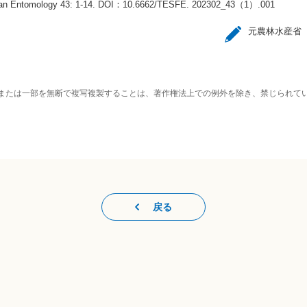
an Entomology 43: 1-14. DOI：10.6662/TESFE. 202302_43（1）.001
元農林水産省
または一部を無断で複写複製することは、著作権法上での例外を除き、禁じられて
戻る