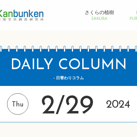
さくらの植樹
SAKURA
PUB
DAILY COLUMN
- 日替わりコラム
2
29
/
2024
Thu