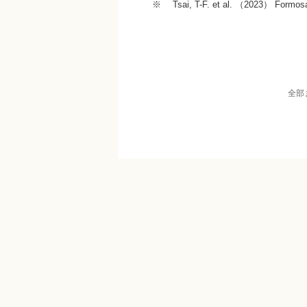
※ Tsai, T-F. et al. （2023） Formos
全部