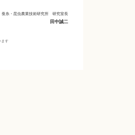
 蚕糸・昆虫農業技術研究所 研究室長
田中誠二
います