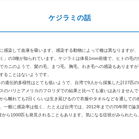
ケジラミの話
に感染して血液を吸います。感染する動物によって種は異なりますが、
ミ」の3種が知られています。ケジラミは体長1mm前後で、ヒトの毛の
でカニのようで、髪の毛、まつ毛、胸毛、わき毛への感染もありますが
することはないようです。
の遺伝的多様性はとても低いようで、台湾で9人から採集した計27匹の
スのパリとアメリカのフロリダでの結果と比べても違いはありませんで
から離れても2日くらいは生き延びるので衣服やタオルなどを通しての
一般に感染率は低く、たとえば台湾では、2012年までの70年間で論
者から1000匹も発見されることもあります。気になる症状がみられた