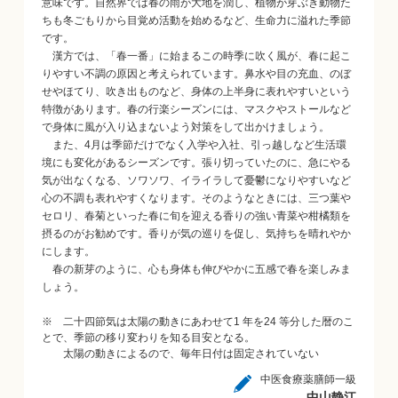
意味です。自然界では春の雨が大地を潤し、植物が芽ぶき動物た
ちも冬ごもりから目覚め活動を始めるなど、生命力に溢れた季節
です。
漢方では、「春一番」に始まるこの時季に吹く風が、春に起こ
りやすい不調の原因と考えられています。鼻水や目の充血、のぼ
せやほてり、吹き出ものなど、身体の上半身に表れやすいという
特徴があります。春の行楽シーズンには、マスクやストールなど
で身体に風が入り込まないよう対策をして出かけましょう。
また、4月は季節だけでなく入学や入社、引っ越しなど生活環
境にも変化があるシーズンです。張り切っていたのに、急にやる
気が出なくなる、ソワソワ、イライラして憂鬱になりやすいなど
心の不調も表れやすくなります。そのようなときには、三つ葉や
セロリ、春菊といった春に旬を迎える香りの強い青菜や柑橘類を
摂るのがお勧めです。香りが気の巡りを促し、気持ちを晴れやか
にします。
春の新芽のように、心も身体も伸びやかに五感で春を楽しみま
しょう。
※ 二十四節気は太陽の動きにあわせて1 年を24 等分した暦のこ
とで、季節の移り変わりを知る目安となる。
太陽の動きによるので、毎年日付は固定されていない
中医食療薬膳師一級
中山静江