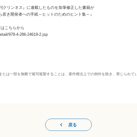
『月刊クリンネス』に連載したものを加筆修正した書籍が
ら若き開発者への手紙～ヒットのためのヒント集～』
方はこちらから
etail/978-4-286-24619-2.jsp
または一部を無断で複写複製することは、著作権法上での例外を除き、禁じられて
戻る