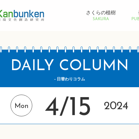
さくらの植樹
SAKURA
PUB
DAILY COLUMN
- 日替わりコラム
4
15
/
2024
Mon