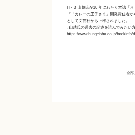
H・B 山越氏が10 年にわたり本誌
『「カレーの王子さま」開発責任者か
として文芸社から上梓されました。
↓山越氏の過去の記述を読んでみたい
https://www.bungeisha.co.jp/bookinfo/d
全部