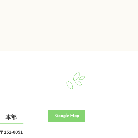
Google Map
本部
〒151-0051