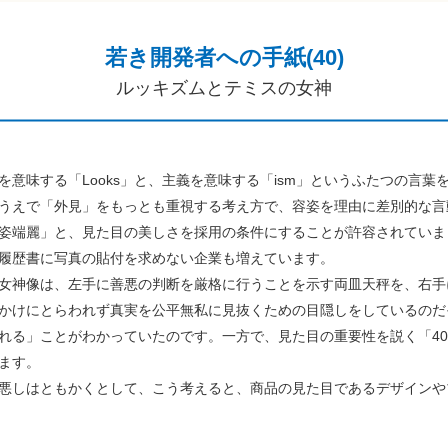
若き開発者への手紙(40)
ルッキズムとテミスの女神
意味する「Looks」と、主義を意味する「ism」というふたつの言葉
うえで「外見」をもっとも重視する考え方で、容姿を理由に差別的な言
姿端麗」と、見た目の美しさを採用の条件にすることが許容されていま
履歴書に写真の貼付を求めない企業も増えています。
女神像は、左手に善悪の判断を厳格に行うことを示す両皿天秤を、右手
かけにとらわれず真実を公平無私に見抜くための目隠しをしているのだ
れる」ことがわかっていたのです。一方で、見た目の重要性を説く「4
ます。
悪しはともかくとして、こう考えると、商品の見た目であるデザインや