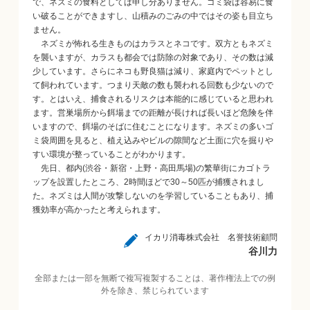
で、ネズミの食料としては申し分ありません。ゴミ袋は容易に食
い破ることができますし、山積みのごみの中ではその姿も目立ち
ません。
ネズミが怖れる生きものはカラスとネコです。双方ともネズミ
を襲いますが、カラスも都会では防除の対象であり、その数は減
少しています。さらにネコも野良猫は減り、家庭内でペットとし
て飼われています。つまり天敵の数も襲われる回数も少ないので
す。とはいえ、捕食されるリスクは本能的に感じていると思われ
ます。営巣場所から餌場までの距離が長ければ長いほど危険を伴
いますので、餌場のそばに住むことになります。ネズミの多いゴ
ミ袋周囲を見ると、植え込みやビルの隙間など土面に穴を掘りや
すい環境が整っていることがわかります。
先日、都内(渋谷・新宿・上野・高田馬場)の繁華街にカゴトラ
ップを設置したところ、2時間ほどで30～50匹が捕獲されまし
た。ネズミは人間が攻撃しないのを学習していることもあり、捕
獲効率が高かったと考えられます。
イカリ消毒株式会社 名誉技術顧問
谷川力
全部または一部を無断で複写複製することは、著作権法上での例
外を除き、禁じられています