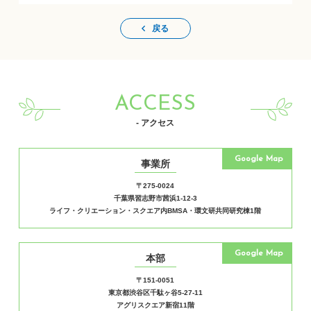
戻る
ACCESS
- アクセス
Google Map
事業所
〒275-0024
千葉県習志野市茜浜1-12-3
ライフ・クリエーション・スクエア内BMSA・環文研共同研究棟1階
Google Map
本部
〒151-0051
東京都渋谷区千駄ヶ谷5-27-11
アグリスクエア新宿11階