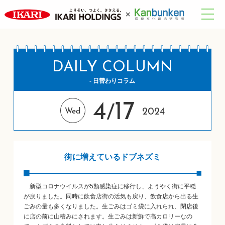
DAILY COLUMN
- 日替わりコラム
4
17
/
2024
Wed
街に増えているドブネズミ
新型コロナウイルスが5類感染症に移行し、ようやく街に平穏
が戻りました。同時に飲食店街の活気も戻り、飲食店から出る生
ごみの量も多くなりました。生ごみはゴミ袋に入れられ、閉店後
に店の前に山積みにされます。生ごみは新鮮で高カロリーなの