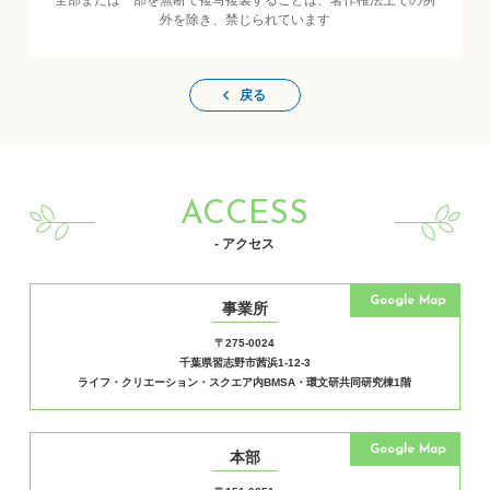
全部または一部を無断で複写複製することは、著作権法上での例
外を除き、禁じられています
戻る
ACCESS
- アクセス
Google Map
事業所
〒275-0024
千葉県習志野市茜浜1-12-3
ライフ・クリエーション・スクエア内BMSA・環文研共同研究棟1階
Google Map
本部