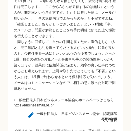
で1往復です。この後Aさんが返信しなくても、疑問は解消され用
件は完了します。「ここからAさんが返信するのは無駄」という
のが、非効率という考え方です。しかし回答した側は「メールが
届いたか」、「その返信内容でよかったのか」と不安ですよね。
「確認しました。ありがとうございました」という1往復「半」
のメールは、問題が解決したことを相手に明確に伝えた上で感謝
も伝えることができます。
同じように回答して、自分の手間を省くために返信をしない人
と、完了確認とお礼を送ってくださる人がいた場合、印象が良い
のも、今後仕事を一緒にしたいと思うのも後者でしょう。たった
1通、数分の確認のお礼メールを書き相手との関係性をしっかり
築くほうが、結果的に信頼関係が深まり、効率の良い仕事につな
がるとも考えられます。上司や取引先でどうしても「不要」とい
う人には、1往復で終わらせるという個別対応で良いでしょう。
メールはコミュニケーションなので、相手の意に添った対応で問
題ありません。
↓一般社団法人日本ビジネスメール協会のホームページはこちら
https://businessmail.or.jp/
一般社団法人 日本ビジネスメール協会 認定講師
長野裕香