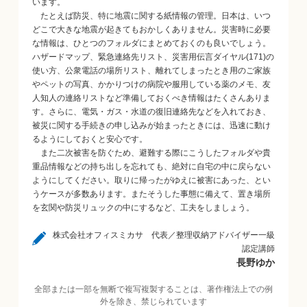
います。
たとえば防災、特に地震に関する紙情報の管理。日本は、いつ
どこで大きな地震が起きてもおかしくありません。災害時に必要
な情報は、ひとつのフォルダにまとめておくのも良いでしょう。
ハザードマップ、緊急連絡先リスト、災害用伝言ダイヤル(171)の
使い方、公衆電話の場所リスト、離れてしまったとき用のご家族
やペットの写真、かかりつけの病院や服用している薬のメモ、友
人知人の連絡リストなど準備しておくべき情報はたくさんありま
す。さらに、電気・ガス・水道の復旧連絡先などを入れておき、
被災に関する手続きの申し込みが始まったときには、迅速に動け
るようにしておくと安心です。
また二次被害を防ぐため、避難する際にこうしたフォルダや貴
重品情報などの持ち出しを忘れても、絶対に自宅の中に戻らない
ようにしてください。取りに帰ったがゆえに被害にあった、とい
うケースが多数あります。またそうした事態に備えて、置き場所
を玄関や防災リュックの中にするなど、工夫をしましょう。
株式会社オフィスミカサ 代表／整理収納アドバイザー一級
認定講師
長野ゆか
全部または一部を無断で複写複製することは、著作権法上での例
外を除き、禁じられています