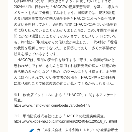
ら約3年が経った今、状況はどのように変化したのでしょうか。
2024年4月に行われた『HACCPの把握実態調査』を基に、導入の
メリットを含めて分析してみましょう。同調査では、現状9割超
の食品関連事業者が従来の衛生管理とHACCPに沿った衛生管理
の違いを理解しており、8割超が実際にHACCPに基づいた衛生管
理に取り組んでいることがわかりました※2 。この3年間で事業者
間にかなり浸透したことがうかがえます。またメリットについて
も、約6割が「取引先からの信頼度が向上した」、約4割が「現場
の状況を理解しやすくなった」と回答しており、多くの事業者が
効果を感じているようです。
HACCPは、製品の安全性を確保する「守り」の側面が強いと
思われがちですが、きちんと活用すれば販売先の拡大・現場の改
善活動のきっかけなど「攻め」のツールにもなり得ます。まだ導
入に対応しきれていない事業者の皆様も、HACCP導入に積極的
に取り組むことで経営改善の糸口が見えてくるかもしれません。
※1 飲食店ドットコムによる『「HACCP」に関するアンケート
調査』
https://www.inshokuten.com/foodist/article/5477/
※2 甲南防疫株式会社による『HACCP の把握実態調査』
https://www.kobe-np.co.jp/info/prtimes/202404/c120518_r5.shtml
カゴメ株式会社 未来創造ＬＡＢ／中小企業診断士