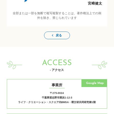
宮﨑健太
全部または一部を無断で複写複製することは、著作権法上での例
外を除き、禁じられています
戻る
ACCESS
- アクセス
Google Map
事業所
〒275-0024
千葉県習志野市茜浜1-12-3
ライフ・クリエーション・スクエア内BMSA・環文研共同研究棟1階