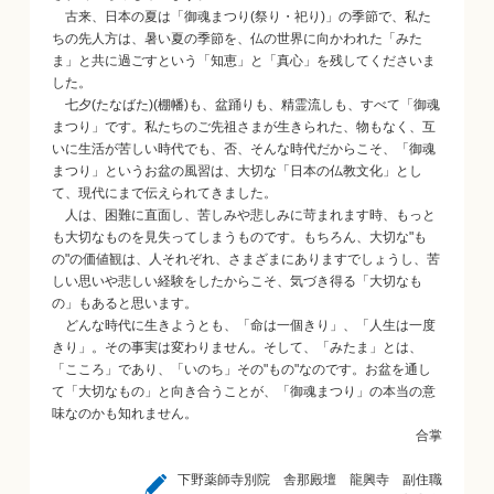
古来、日本の夏は「御魂まつり(祭り・祀り)」の季節で、私た
ちの先人方は、暑い夏の季節を、仏の世界に向かわれた「みた
ま」と共に過ごすという「知恵」と「真心」を残してくださいま
した。
七夕(たなばた)(棚幡)も、盆踊りも、精霊流しも、すべて「御魂
まつり」です。私たちのご先祖さまが生きられた、物もなく、互
いに生活が苦しい時代でも、否、そんな時代だからこそ、「御魂
まつり」というお盆の風習は、大切な「日本の仏教文化」とし
て、現代にまで伝えられてきました。
人は、困難に直面し、苦しみや悲しみに苛まれます時、もっと
も大切なものを見失ってしまうものです。もちろん、大切な"も
の"の価値観は、人それぞれ、さまざまにありますでしょうし、苦
しい思いや悲しい経験をしたからこそ、気づき得る「大切なも
の」もあると思います。
どんな時代に生きようとも、「命は一個きり」、「人生は一度
きり」。その事実は変わりません。そして、「みたま」とは、
「こころ」であり、「いのち」その"もの"なのです。お盆を通し
て「大切なもの」と向き合うことが、「御魂まつり」の本当の意
味なのかも知れません。
合掌
下野薬師寺別院 舎那殿壇 龍興寺 副住職