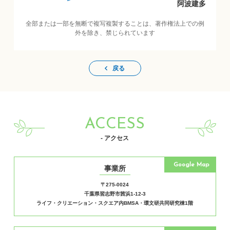
阿波建多
全部または一部を無断で複写複製することは、著作権法上での例
外を除き、禁じられています
戻る
ACCESS
- アクセス
Google Map
事業所
〒275-0024
千葉県習志野市茜浜1-12-3
ライフ・クリエーション・スクエア内BMSA・環文研共同研究棟1階