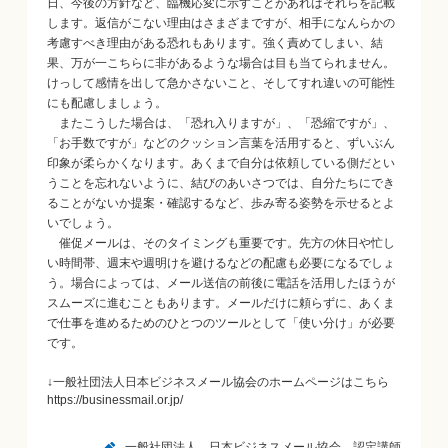
日、今後の方針など、臨機応変に示すことがあればそれらを記載
します。返信がこない理由はさまざまですが、相手になんらかの
考慮すべき理由がある恐れもあります。強く責めてしまい、結
果、万が一こちらに非があるような場合は目も当てられません。
けっして感情を出して急かさないこと、そしてすれ違いの可能性
にも配慮しましょう。
またこうした場合は、「恐れ入りますが」、「恐縮ですが」、
「お手数ですが」などのクッション言葉を活用すると、ずいぶん
印象が柔らかくなります。あくまで自分は依頼している側だとい
うことを忘れないように、結びのあいさつでは、自分たちにでき
ることがないか提案・確認するなど、歩み寄る姿勢を示せるとよ
いでしょう。
催促メールは、そのタイミングも重要です。先方の休日や忙し
い時間帯、週末や週明けを避けるなどの配慮も必要になるでしょ
う。場合によっては、メール送信の前後に電話を活用したほうが
スムーズに進むこともあります。メールだけに頼らずに、あくま
で仕事を進めるためのひとつのツールとして「使い分け」が必要
です。
↓一般社団法人日本ビジネスメール協会のホームページはこちら
https://businessmail.or.jp/
一般社団法人 日本ビジネスメール協会 認定講師