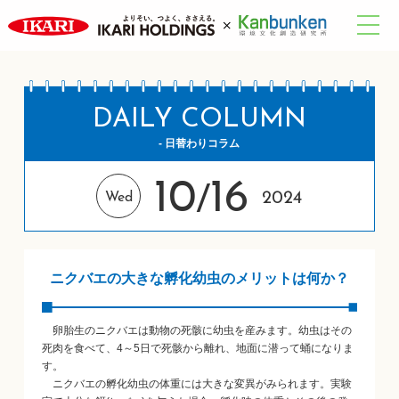
DAILY COLUMN
- 日替わりコラム
10
16
/
2024
Wed
ニクバエの大きな孵化幼虫のメリットは何か？
卵胎生のニクバエは動物の死骸に幼虫を産みます。幼虫はその
死肉を食べて、4～5日で死骸から離れ、地面に潜って蛹になりま
す。
ニクバエの孵化幼虫の体重には大きな変異がみられます。実験