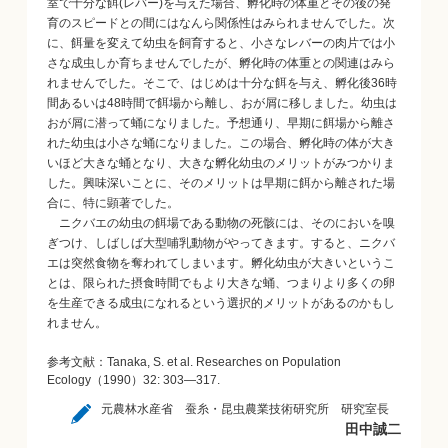
室で十分な餌(レバー)を与えた場合、孵化時の体重とその後の発
育のスピードとの間にはなんら関係性はみられませんでした。次
に、餌量を変えて幼虫を飼育すると、小さなレバーの肉片では小
さな成虫しか育ちませんでしたが、孵化時の体重との関連はみら
れませんでした。そこで、はじめは十分な餌を与え、孵化後36時
間あるいは48時間で餌場から離し、おが屑に移しました。幼虫は
おが屑に潜って蛹になりました。予想通り、早期に餌場から離さ
れた幼虫は小さな蛹になりました。この場合、孵化時の体が大き
いほど大きな蛹となり、大きな孵化幼虫のメリットがみつかりま
した。興味深いことに、そのメリットは早期に餌から離された場
合に、特に顕著でした。
ニクバエの幼虫の餌場である動物の死骸には、そのにおいを嗅
ぎつけ、しばしば大型哺乳動物がやってきます。すると、ニクバ
エは突然食物を奪われてしまいます。孵化幼虫が大きいというこ
とは、限られた摂食時間でもより大きな蛹、つまりより多くの卵
を生産できる成虫になれるという選択的メリットがあるのかもし
れません。
参考文献：Tanaka, S. et al. Researches on Population
Ecology（1990）32: 303―317.
元農林水産省 蚕糸・昆虫農業技術研究所 研究室長
田中誠二