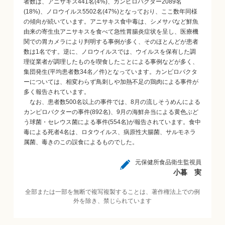
者数は、アニサキス441名(4%)、カンピロバクター2089名
(18%)、ノロウイルス5502名(47%)となっており、ここ数年同様
の傾向が続いています。アニサキス食中毒は、シメサバなど鮮魚
由来の寄生虫アニサキスを食べて急性胃腸炎症状を呈し、医療機
関での胃カメラにより判明する事例が多く、そのほとんどが患者
数は1名です。逆に、ノロウイルスでは、ウイルスを保有した調
理従業者が調理したものを喫食したことによる事例などが多く、
集団発生(平均患者数34名／件)となっています。カンピロバクタ
ーについては、相変わらず鳥刺しや加熱不足の鶏肉による事件が
多く報告されています。
なお、患者数500名以上の事件では、8月の流しそうめんによる
カンピロバクターの事件(892名)、9月の海鮮弁当による黄色ぶど
う球菌・セレウス菌による事件(554名)が報告されています。食中
毒による死者4名は、ロタウイルス、病原性大腸菌、サルモネラ
属菌、毒きのこの誤食によるものでした。
元保健所食品衛生監視員
小暮 実
全部または一部を無断で複写複製することは、著作権法上での例
外を除き、禁じられています