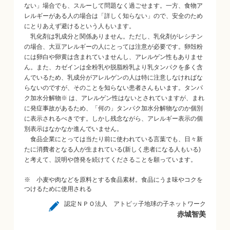
ない」場合でも、スルーして問題なく過ごせます。一方、食物ア
レルギーがある人の場合は「詳しく知らない」ので、安全のため
にとりあえず避けるという人もいます。
乳化剤は乳成分と関係ありません。ただし、乳化剤がレシチン
の場合、大豆アレルギーの人にとっては注意が必要です。卵殻粉
には卵白や卵黄は含まれていませんし、アレルゲン性もありませ
ん。また、カゼインは全粉乳や脱脂粉乳より乳タンパクを多く含
んでいるため、乳成分がアレルゲンの人は特に注意しなければな
らないのですが、そのことを知らない患者さんもいます。タンパ
ク加水分解物※ は、アレルゲン性はないとされていますが、まれ
に発症事故があるため、「何の」タンパク加水分解物なのか個別
に表示されるべきです。しかし残念ながら、アレルギー表示の個
別表示はなかなか進んでいません。
食品企業にとっては当たり前に使われている言葉でも、日々新
たに消費者となる人が生まれている(新しく患者になる人もいる)
と考えて、説明や啓発を続けてくださることを願っています。
※ 小麦や肉などを原料とする食品素材。食品にうま味やコクを
つけるために使用される
認定ＮＰＯ法人 アトピッ子地球の子ネットワーク
赤城智美