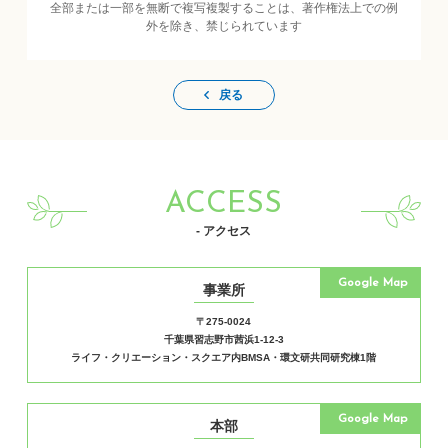
全部または一部を無断で複写複製することは、著作権法上での例
外を除き、禁じられています
戻る
ACCESS
- アクセス
Google Map
事業所
〒275-0024
千葉県習志野市茜浜1-12-3
ライフ・クリエーション・スクエア内BMSA・環文研共同研究棟1階
Google Map
本部