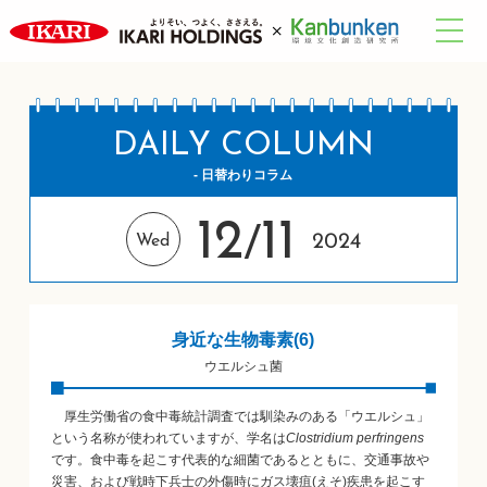
DAILY COLUMN
- 日替わりコラム
12
11
/
2024
Wed
身近な生物毒素(6)
ウエルシュ菌
厚生労働省の食中毒統計調査では馴染みのある「ウエルシュ」
という名称が使われていますが、学名は
Clostridium perfringens
です。食中毒を起こす代表的な細菌であるとともに、交通事故や
災害、および戦時下兵士の外傷時にガス壊疽(えそ)疾患を起こす