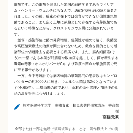
細菌です。この細菌を発見した米国の細菌学者であるウィリア
ム・ヘンリー・ウェルチにちなんで、
Bacterium welchii
と命名さ
れました。その後、酸素の存在下では発育ができない偏性嫌気性
菌であること、また広く土壌に芽胞として存在する有芽胞菌であ
るという特徴などから、クロストリジウム属に分類されていま
す。
創傷・感染部位は菌の発育増殖、侵襲性が極めて速く、抗菌薬
や高圧酸素療法の治療が間に合わないため、救命を目的として感
染部位の切断除去を必要とする疾病です。また、腸内細菌叢(そ
う)の一部である本菌が肝膿瘍や敗血症を起こして、菌が産生する
毒素(α毒素：ホスホリパーゼC)により強度の溶血や細胞障害で死
に至る報告があります。
一方、食中毒統計では病因物質の細菌部門の患者数はカンピロ
バクターの約2000人に続き、ウエルシュ菌は第2位となっていま
す(令和5年)。土壌由来の菌であり、食材の衛生管理と加熱後の食
品の温度管理に心がけましょう。
熊本保健科学大学 生物毒素・抗毒素共同研究講座 特命教
授
髙橋元秀
全部または一部を無断で複写複製することは、著作権法上での例