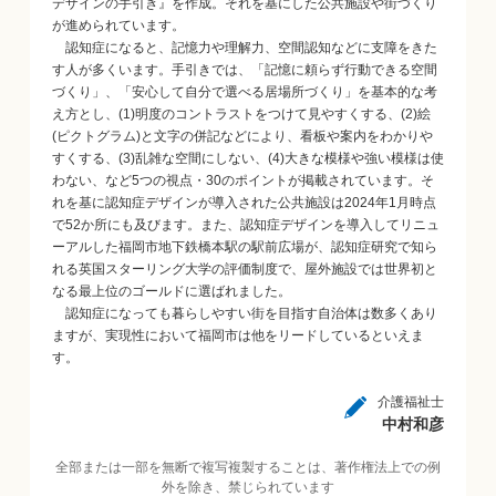
デザインの手引き』を作成。それを基にした公共施設や街づくり
が進められています。
認知症になると、記憶力や理解力、空間認知などに支障をきた
す人が多くいます。手引きでは、「記憶に頼らず行動できる空間
づくり」、「安心して自分で選べる居場所づくり」を基本的な考
え方とし、(1)明度のコントラストをつけて見やすくする、(2)絵
(ピクトグラム)と文字の併記などにより、看板や案内をわかりや
すくする、(3)乱雑な空間にしない、(4)大きな模様や強い模様は使
わない、など5つの視点・30のポイントが掲載されています。そ
れを基に認知症デザインが導入された公共施設は2024年1月時点
で52か所にも及びます。また、認知症デザインを導入してリニュ
ーアルした福岡市地下鉄橋本駅の駅前広場が、認知症研究で知ら
れる英国スターリング大学の評価制度で、屋外施設では世界初と
なる最上位のゴールドに選ばれました。
認知症になっても暮らしやすい街を目指す自治体は数多くあり
ますが、実現性において福岡市は他をリードしているといえま
す。
介護福祉士
中村和彦
全部または一部を無断で複写複製することは、著作権法上での例
外を除き、禁じられています